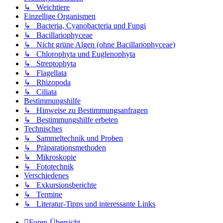
↳ Weichtiere
Einzellige Organismen
↳ Bacteria, Cyanobacteria und Fungi
↳ Bacillariophyceae
↳ Nicht grüne Algen (ohne Bacillariophyceae)
↳ Chlorophyta und Euglenophyta
↳ Streptophyta
↳ Flagellata
↳ Rhizopoda
↳ Ciliata
Bestimmungshilfe
↳ Hinweise zu Bestimmungsanfragen
↳ Bestimmungshilfe erbeten
Technisches
↳ Sammeltechnik und Proben
↳ Präparationsmethoden
↳ Mikroskopie
↳ Fototechnik
Verschiedenes
↳ Exkursionsberichte
↳ Termine
↳ Literatur-Tipps und interessante Links
Foren-Übersicht