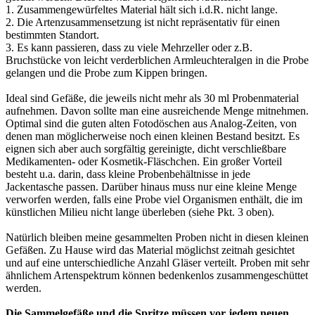
1. Zusammengewürfeltes Material hält sich i.d.R. nicht lange.
2. Die Artenzusammensetzung ist nicht repräsentativ für einen
bestimmten Standort.
3. Es kann passieren, dass zu viele Mehrzeller oder z.B.
Bruchstücke von leicht verderblichen Armleuchteralgen in die Probe
gelangen und die Probe zum Kippen bringen.
Ideal sind Gefäße, die jeweils nicht mehr als 30 ml Probenmaterial
aufnehmen. Davon sollte man eine ausreichende Menge mitnehmen.
Optimal sind die guten alten Fotodöschen aus Analog-Zeiten, von
denen man möglicherweise noch einen kleinen Bestand besitzt. Es
eignen sich aber auch sorgfältig gereinigte, dicht verschließbare
Medikamenten- oder Kosmetik-Fläschchen. Ein großer Vorteil
besteht u.a. darin, dass kleine Probenbehältnisse in jede
Jackentasche passen. Darüber hinaus muss nur eine kleine Menge
verworfen werden, falls eine Probe viel Organismen enthält, die im
künstlichen Milieu nicht lange überleben (siehe Pkt. 3 oben).
Natürlich bleiben meine gesammelten Proben nicht in diesen kleinen
Gefäßen. Zu Hause wird das Material möglichst zeitnah gesichtet
und auf eine unterschiedliche Anzahl Gläser verteilt. Proben mit sehr
ähnlichem Artenspektrum können bedenkenlos zusammengeschüttet
werden.
Die Sammelgefäße und die Spritze müssen vor jedem neuen