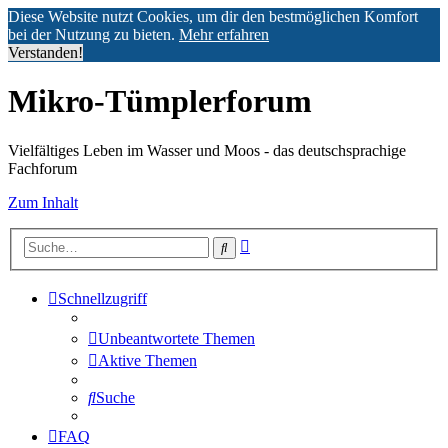
Diese Website nutzt Cookies, um dir den bestmöglichen Komfort
bei der Nutzung zu bieten.
Mehr erfahren
Verstanden!
Mikro-Tümplerforum
Vielfältiges Leben im Wasser und Moos - das deutschsprachige
Fachforum
Zum Inhalt
Erweiterte
Suche
Suche
Schnellzugriff
Unbeantwortete Themen
Aktive Themen
Suche
FAQ