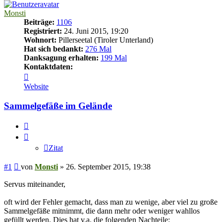
Monsti
Beiträge:
1106
Registriert:
24. Juni 2015, 19:20
Wohnort:
Pillerseetal (Tiroler Unterland)
Hat sich bedankt:
276 Mal
Danksagung erhalten:
199 Mal
Kontaktdaten:
Kontaktdaten
von
Website
Monsti
Sammelgefäße im Gelände
Zitat
Zitat
Beitrag
#1
von
Monsti
»
26. September 2015, 19:38
Servus miteinander,
oft wird der Fehler gemacht, dass man zu wenige, aber viel zu große
Sammelgefäße mitnimmt, die dann mehr oder weniger wahllos
gefüllt werden. Dies hat v.a. die folgenden Nachteile: