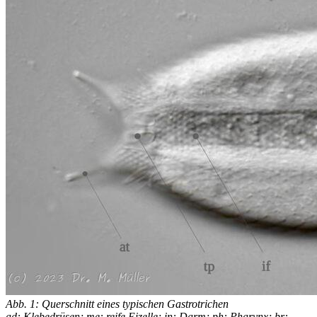
Abb. 1: Querschnitt eines typischen Gastrotrichen
ad: Klebedrüsen; me: reife Eizelle; in: Darm; ph: Pharynx; br: