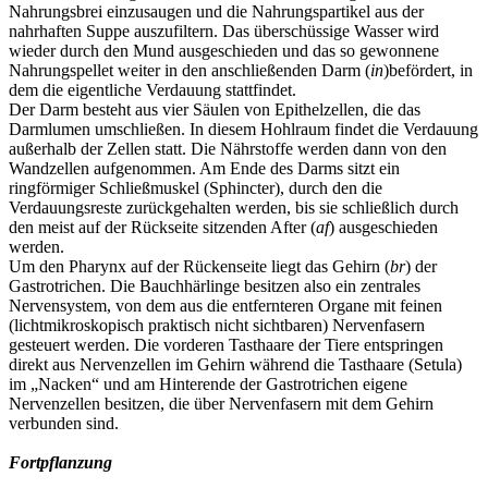
Nahrungsbrei einzusaugen und die Nahrungspartikel aus der
nahrhaften Suppe auszufiltern. Das überschüssige Wasser wird
wieder durch den Mund ausgeschieden und das so gewonnene
Nahrungspellet weiter in den anschließenden Darm (
in
)befördert, in
dem die eigentliche Verdauung stattfindet.
Der Darm besteht aus vier Säulen von Epithelzellen, die das
Darmlumen umschließen. In diesem Hohlraum findet die Verdauung
außerhalb der Zellen statt. Die Nährstoffe werden dann von den
Wandzellen aufgenommen. Am Ende des Darms sitzt ein
ringförmiger Schließmuskel (Sphincter), durch den die
Verdauungsreste zurückgehalten werden, bis sie schließlich durch
den meist auf der Rückseite sitzenden After (
af
) ausgeschieden
werden.
Um den Pharynx auf der Rückenseite liegt das Gehirn (
br
) der
Gastrotrichen. Die Bauchhärlinge besitzen also ein zentrales
Nervensystem, von dem aus die entfernteren Organe mit feinen
(lichtmikroskopisch praktisch nicht sichtbaren) Nervenfasern
gesteuert werden. Die vorderen Tasthaare der Tiere entspringen
direkt aus Nervenzellen im Gehirn während die Tasthaare (Setula)
im „Nacken“ und am Hinterende der Gastrotrichen eigene
Nervenzellen besitzen, die über Nervenfasern mit dem Gehirn
verbunden sind.
Fortpflanzung