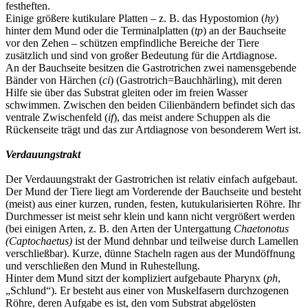
festheften.
Einige größere kutikulare Platten – z. B. das Hypostomion (
hy
)
hinter dem Mund oder die Terminalplatten (
tp
) an der Bauchseite
vor den Zehen – schützen empfindliche Bereiche der Tiere
zusätzlich und sind von großer Bedeutung für die Artdiagnose.
An der Bauchseite besitzen die Gastrotrichen zwei namensgebende
Bänder von Härchen (
ci
) (Gastrotrich=Bauchhärling), mit deren
Hilfe sie über das Substrat gleiten oder im freien Wasser
schwimmen. Zwischen den beiden Cilienbändern befindet sich das
ventrale Zwischenfeld (
if
), das meist andere Schuppen als die
Rückenseite trägt und das zur Artdiagnose von besonderem Wert ist.
Verdauungstrakt
Der Verdauungstrakt der Gastrotrichen ist relativ einfach aufgebaut.
Der Mund der Tiere liegt am Vorderende der Bauchseite und besteht
(meist) aus einer kurzen, runden, festen, kutukularisierten Röhre. Ihr
Durchmesser ist meist sehr klein und kann nicht vergrößert werden
(bei einigen Arten, z. B. den Arten der Untergattung
Chaetonotus
(Captochaetus)
ist der Mund dehnbar und teilweise durch Lamellen
verschließbar). Kurze, dünne Stacheln ragen aus der Mundöffnung
und verschließen den Mund in Ruhestellung.
Hinter dem Mund sitzt der kompliziert aufgebaute Pharynx (
ph
,
„Schlund“). Er besteht aus einer von Muskelfasern durchzogenen
Röhre, deren Aufgabe es ist, den vom Substrat abgelösten