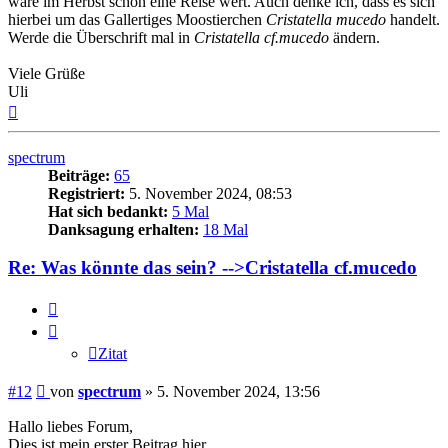
wäre im Herbst schon eine Reise wert. Auch denke ich, dass es sich
hierbei um das Gallertiges Moostierchen
Cristatella mucedo
handelt.
Werde die Überschrift mal in
Cristatella cf.mucedo
ändern.
Viele Grüße
Uli
Nach
oben
spectrum
Beiträge:
65
Registriert:
5. November 2024, 08:53
Hat sich bedankt:
5 Mal
Danksagung erhalten:
18 Mal
Re: Was könnte das sein? -->Cristatella cf.mucedo
Zitat
Zitat
Beitrag
#12
von
spectrum
»
5. November 2024, 13:56
Hallo liebes Forum,
Dies ist mein erster Beitrag hier.