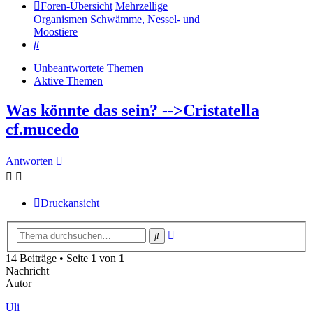
Foren-Übersicht
Mehrzellige
Organismen
Schwämme, Nessel- und
Moostiere
Suche
Unbeantwortete Themen
Aktive Themen
Was könnte das sein? -->Cristatella
cf.mucedo
Antworten
Druckansicht
Erweiterte
Suche
Suche
14 Beiträge • Seite
1
von
1
Nachricht
Autor
Uli