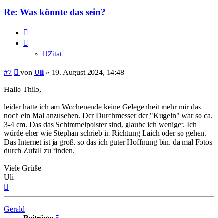
Re: Was könnte das sein?
Zitat
Zitat
Beitrag
#7
von
Uli
»
19. August 2024, 14:48
Hallo Thilo,
leider hatte ich am Wochenende keine Gelegenheit mehr mir das
noch ein Mal anzusehen. Der Durchmesser der "Kugeln" war so ca.
3-4 cm. Das das Schimmelpolster sind, glaube ich weniger. Ich
würde eher wie Stephan schrieb in Richtung Laich oder so gehen.
Das Internet ist ja groß, so das ich guter Hoffnung bin, da mal Fotos
durch Zufall zu finden.
Viele Grüße
Uli
Nach
oben
Gerald
Beiträge:
5