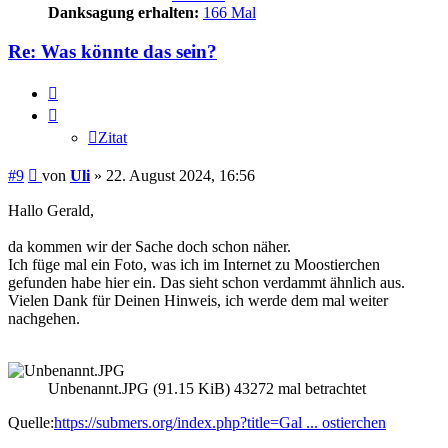
Danksagung erhalten:
166 Mal
Re: Was könnte das sein?
Zitat
Zitat
Beitrag
#9
von
Uli
»
22. August 2024, 16:56
Hallo Gerald,
da kommen wir der Sache doch schon näher.
Ich füge mal ein Foto, was ich im Internet zu Moostierchen
gefunden habe hier ein. Das sieht schon verdammt ähnlich aus.
Vielen Dank für Deinen Hinweis, ich werde dem mal weiter
nachgehen.
Unbenannt.JPG (91.15 KiB) 43272 mal betrachtet
Quelle:
https://submers.org/index.php?title=Gal ... ostierchen