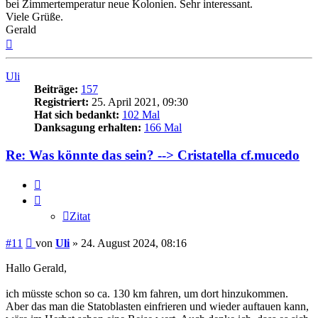
bei Zimmertemperatur neue Kolonien. Sehr interessant.
Viele Grüße.
Gerald
Nach
oben
Uli
Beiträge:
157
Registriert:
25. April 2021, 09:30
Hat sich bedankt:
102 Mal
Danksagung erhalten:
166 Mal
Re: Was könnte das sein? --> Cristatella cf.mucedo
Zitat
Zitat
Beitrag
#11
von
Uli
»
24. August 2024, 08:16
Hallo Gerald,
ich müsste schon so ca. 130 km fahren, um dort hinzukommen.
Aber das man die Statoblasten einfrieren und wieder auftauen kann,