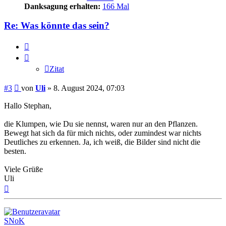
Danksagung erhalten:
166 Mal
Re: Was könnte das sein?
Zitat
Zitat
Beitrag
#3
von
Uli
»
8. August 2024, 07:03
Hallo Stephan,
die Klumpen, wie Du sie nennst, waren nur an den Pflanzen.
Bewegt hat sich da für mich nichts, oder zumindest war nichts
Deutliches zu erkennen. Ja, ich weiß, die Bilder sind nicht die
besten.
Viele Grüße
Uli
Nach
oben
SNoK