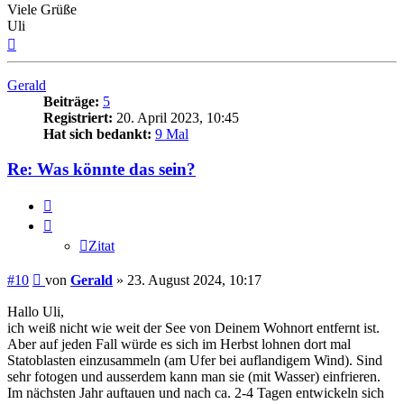
Viele Grüße
Uli
Nach
oben
Gerald
Beiträge:
5
Registriert:
20. April 2023, 10:45
Hat sich bedankt:
9 Mal
Re: Was könnte das sein?
Zitat
Zitat
Beitrag
#10
von
Gerald
»
23. August 2024, 10:17
Hallo Uli,
ich weiß nicht wie weit der See von Deinem Wohnort entfernt ist.
Aber auf jeden Fall würde es sich im Herbst lohnen dort mal
Statoblasten einzusammeln (am Ufer bei auflandigem Wind). Sind
sehr fotogen und ausserdem kann man sie (mit Wasser) einfrieren.
Im nächsten Jahr auftauen und nach ca. 2-4 Tagen entwickeln sich