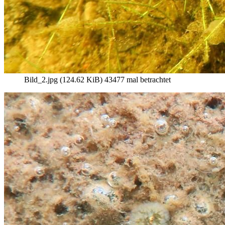
Bild_2.jpg (124.62 KiB) 43477 mal betrachtet