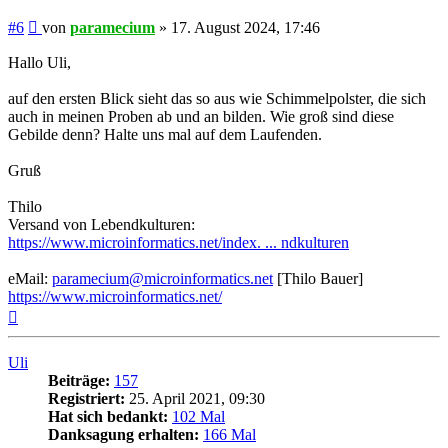
Beitrag
#6
von
paramecium
»
17. August 2024, 17:46
Hallo Uli,
auf den ersten Blick sieht das so aus wie Schimmelpolster, die sich
auch in meinen Proben ab und an bilden. Wie groß sind diese
Gebilde denn? Halte uns mal auf dem Laufenden.
Gruß
Thilo
Versand von Lebendkulturen:
https://www.microinformatics.net/index. ... ndkulturen
eMail:
paramecium@microinformatics.net
[Thilo Bauer]
https://www.microinformatics.net/
Nach
oben
Uli
Beiträge:
157
Registriert:
25. April 2021, 09:30
Hat sich bedankt:
102 Mal
Danksagung erhalten:
166 Mal