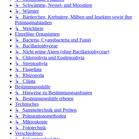
↳ Schwämme, Nessel- und Moostiere
↳ Würmer
↳ Bärtierchen, Krebstiere, Milben und Insekten sowie ihre
Präimaginalstadien
↳ Weichtiere
Einzellige Organismen
↳ Bacteria, Cyanobacteria und Fungi
↳ Bacillariophyceae
↳ Nicht grüne Algen (ohne Bacillariophyceae)
↳ Chlorophyta und Euglenophyta
↳ Streptophyta
↳ Flagellata
↳ Rhizopoda
↳ Ciliata
Bestimmungshilfe
↳ Hinweise zu Bestimmungsanfragen
↳ Bestimmungshilfe erbeten
Technisches
↳ Sammeltechnik und Proben
↳ Präparationsmethoden
↳ Mikroskopie
↳ Fototechnik
Verschiedenes