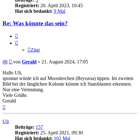
Registriert:
20. April 2023, 10:45
Hat sich bedankt:
9 Mal
Re: Was könnte das sein?
Zitat
Zitat
Beitrag
#8
von
Gerald
»
21. August 2024, 17:05
Hallo Uli,
spontan würde ich auf Moostierchen (Bryozoa) tippen. Im zweiten
Bild bei der länglichen Kolonie könnte ich Statoblasten erkennen.
Nur eine Vermutung.
Viele Grüße.
Gerald
Nach
oben
Uli
Beiträge:
157
Registriert:
25. April 2021, 09:30
Hat sich bedankt:
102 Mal