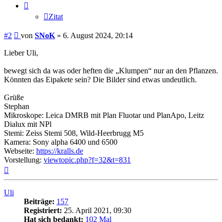
Zitat
Beitrag
#2
von
SNoK
»
6. August 2024, 20:14
Lieber Uli,
bewegt sich da was oder heften die „Klumpen“ nur an den Pflanzen.
Könnten das Eipakete sein? Die Bilder sind etwas undeutlich.
Grüße
Stephan
Mikroskope: Leica DMRB mit Plan Fluotar und PlanApo, Leitz
Dialux mit NPl
Stemi: Zeiss Stemi 508, Wild-Heerbrugg M5
Kamera: Sony alpha 6400 und 6500
Webseite:
https://kralls.de
Vorstellung:
viewtopic.php?f=32&t=831
Nach
oben
Uli
Beiträge:
157
Registriert:
25. April 2021, 09:30
Hat sich bedankt:
102 Mal