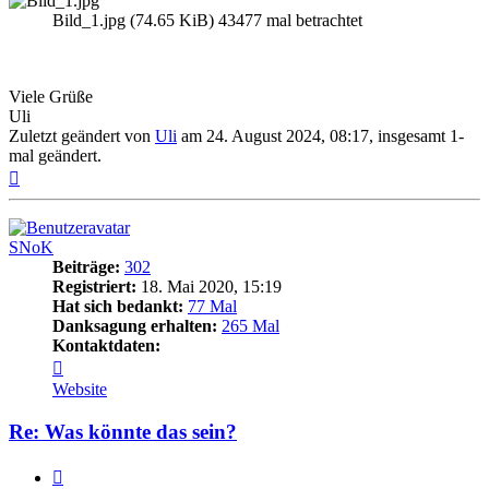
Bild_1.jpg (74.65 KiB) 43477 mal betrachtet
Viele Grüße
Uli
Zuletzt geändert von
Uli
am 24. August 2024, 08:17, insgesamt 1-
mal geändert.
Nach
oben
SNoK
Beiträge:
302
Registriert:
18. Mai 2020, 15:19
Hat sich bedankt:
77 Mal
Danksagung erhalten:
265 Mal
Kontaktdaten:
Kontaktdaten
von
Website
SNoK
Re: Was könnte das sein?
Zitat