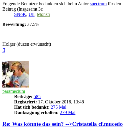
Folgende Benutzer bedankten sich beim Autor
spectrum
für den
Beitrag (Insgesamt 3):
SNoK
,
Uli
,
Monsti
Bewertung:
37.5%
Holger (duzen erwünscht)
Nach
oben
paramecium
Beiträge:
585
Registriert:
17. Oktober 2016, 13:48
Hat sich bedankt:
275 Mal
Danksagung erhalten:
279 Mal
Re: Was könnte das sein? -->Cristatella cf.mucedo