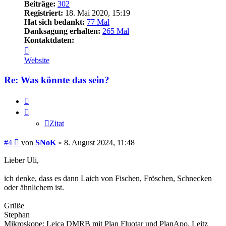
Beiträge:
302
Registriert:
18. Mai 2020, 15:19
Hat sich bedankt:
77 Mal
Danksagung erhalten:
265 Mal
Kontaktdaten:
Kontaktdaten
von
Website
SNoK
Re: Was könnte das sein?
Zitat
Zitat
Beitrag
#4
von
SNoK
»
8. August 2024, 11:48
Lieber Uli,
ich denke, dass es dann Laich von Fischen, Fröschen, Schnecken
oder ähnlichem ist.
Grüße
Stephan
Mikroskope: Leica DMRB mit Plan Fluotar und PlanApo, Leitz