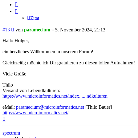
Zitat
Zitat
Beitrag
#13
von
paramecium
»
5. November 2024, 21:13
Hallo Holger,
ein herzliches Willkommen in unserem Forum!
Gleichzeitig möchte ich Dir gratulieren zu diesen tollen Aufnahmen!
Viele Grüße
Thilo
Versand von Lebendkulturen:
https://www.microinformatics.net/index. ... ndkulturen
eMail:
paramecium@microinformatics.net
[Thilo Bauer]
https://www.microinformatics.net/
Nach
oben
spectrum