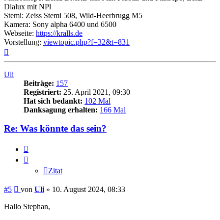
Dialux mit NPl
Stemi: Zeiss Stemi 508, Wild-Heerbrugg M5
Kamera: Sony alpha 6400 und 6500
Webseite:
https://kralls.de
Vorstellung:
viewtopic.php?f=32&t=831
Nach
oben
Uli
Beiträge:
157
Registriert:
25. April 2021, 09:30
Hat sich bedankt:
102 Mal
Danksagung erhalten:
166 Mal
Re: Was könnte das sein?
Zitat
Zitat
Beitrag
#5
von
Uli
»
10. August 2024, 08:33
Hallo Stephan,