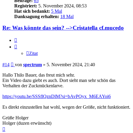
Beiträge:
65
Registriert:
5. November 2024, 08:53
Hat sich bedankt:
5 Mal
Danksagung erhalten:
18 Mal
Re: Was könnte das sein? -->Cristatella cf.mucedo
Zitat
Zitat
Beitrag
#14
von
spectrum
»
5. November 2024, 21:40
Hallo Thilo Bauer, das freut mich sehr.
Ein Video dazu giebt es auch. Dort sieht man sehr schön das
Verhalten der Zuckmückenlarve.
https://youtu.be/SSSflQznDlM?si=bAvPQyx_M6EAYoi6
Es direkt einzustellen hat wohl, wegen der Größe, nicht funktioniert.
Grüße Holger
Holger (duzen erwünscht)
Nach