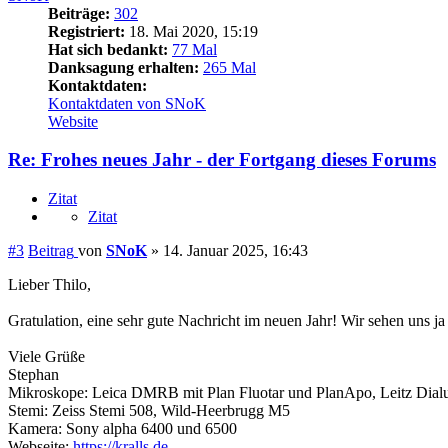
Beiträge:
302
Registriert:
18. Mai 2020, 15:19
Hat sich bedankt:
77 Mal
Danksagung erhalten:
265 Mal
Kontaktdaten:
Kontaktdaten von SNoK
Website
Re: Frohes neues Jahr - der Fortgang dieses Forums
Zitat
Zitat
#3
Beitrag
von
SNoK
»
14. Januar 2025, 16:43
Lieber Thilo,
Gratulation, eine sehr gute Nachricht im neuen Jahr! Wir sehen uns
Viele Grüße
Stephan
Mikroskope: Leica DMRB mit Plan Fluotar und PlanApo, Leitz Dial
Stemi: Zeiss Stemi 508, Wild-Heerbrugg M5
Kamera: Sony alpha 6400 und 6500
Webseite:
https://kralls.de