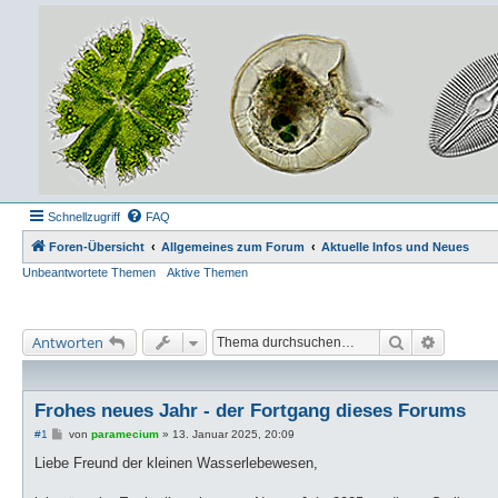
Schnellzugriff
FAQ
Foren-Übersicht
Allgemeines zum Forum
Aktuelle Infos und Neues
Unbeantwortete Themen
Aktive Themen
Suche
Erweiter
Antworten
Frohes neues Jahr - der Fortgang dieses Forums
B
#1
von
paramecium
»
13. Januar 2025, 20:09
e
i
Liebe Freund der kleinen Wasserlebewesen,
t
r