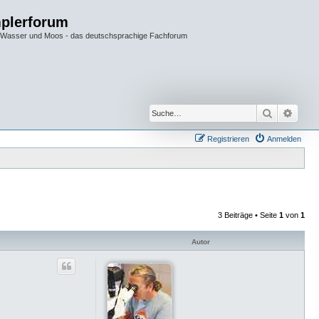
plerforum
im Wasser und Moos - das deutschsprachige Fachforum
Suche
Erwei
Registrieren
Anmelden
3 Beiträge • Seite
1
von
1
Autor