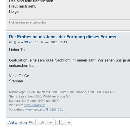
Das sind tolle Nachrichten .
r
a
Freut mich sehr.
g
Holger
Holger (duzen erwünscht)
Re: Frohes neues Jahr - der Fortgang dieses Forums
B
#3
von
SNoK
»
14. Januar 2025, 16:43
e
i
Lieber Thilo,
t
r
a
Gratulation, eine sehr gute Nachricht im neuen Jahr! Wir sehen uns j
g
einhauchen kann.
Viele Grüße
Stephan
Mikroskope: Leica DMRB mit Plan Fluotar und PlanApo, Leitz Dialux mit NPl
Stemi: Zeiss Stemi 508, Wild-Heerbrugg M5
Kamera: Sony alpha 6400 und 6500
Webseite:
https://kralls.de
Vorstellung:
viewtopic.php?f=32&t=831
Antworten