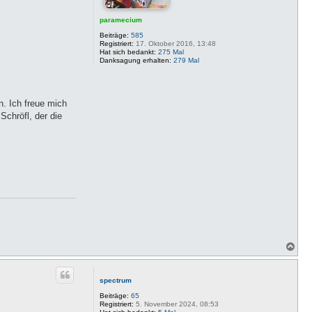
paramecium
Beiträge:
585
Registriert:
17. Oktober 2016, 13:48
Hat sich bedankt:
275 Mal
Danksagung erhalten:
279 Mal
n. Ich freue mich
chröfl, der die
N
a
c
h
spectrum
o
b
Beiträge:
65
e
Registriert:
5. November 2024, 08:53