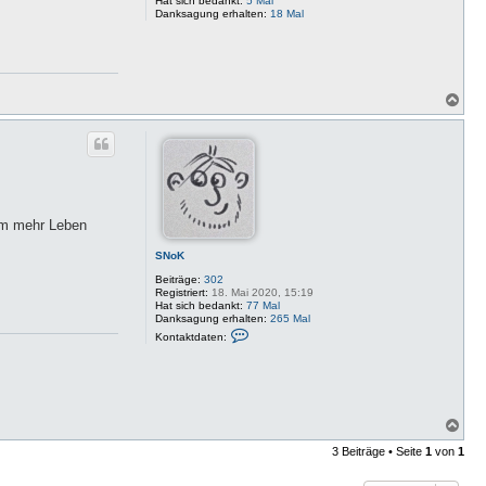
Hat sich bedankt:
5 Mal
n
Danksagung erhalten:
18 Mal
N
a
c
h
o
b
e
n
rum mehr Leben
SNoK
Beiträge:
302
Registriert:
18. Mai 2020, 15:19
Hat sich bedankt:
77 Mal
Danksagung erhalten:
265 Mal
K
Kontaktdaten:
o
n
t
a
k
t
d
N
a
a
t
3 Beiträge • Seite
1
von
1
c
e
h
n
o