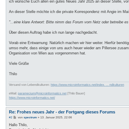
a
ich wünsche Euch allen ein gutes Neues Jahr 2025 an dieser Stelle, vo
g
An dieser Stelle möchte ich die private Korrespondenz mit Angie im Mai
"...eine klare Antwort: Bitte nimm das Forum vom Netz oder betreibe es 
Über diesen Auftrag habe ich nun lange nachgedacht.
Vorab eine Entwarnung: Natürlich machen wir hier weiter. Hierfür benöti
umso mehr, dass einige von uns auch heuer wieder am Pillersee zusa
Organisation von Wien aus vorgenommen hat.
Viele Grüße
Thilo
Versand von Lebendkulturen:
https://www.microinformatics.net/index. ... ndkulturen
eMail:
paramecium@microinformatics.net
[Thilo Bauer]
https://www.microinformatics.net/
Re: Frohes neues Jahr - der Fortgang dieses Forums
B
#2
von
spectrum
»
13. Januar 2025, 22:06
e
i
Hallo Thilo,
t