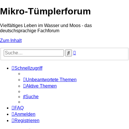
Mikro-Tümplerforum
Vielfältiges Leben im Wasser und Moos - das
deutschsprachige Fachforum
Zum Inhalt
Erweiterte
Suche
Suche
Schnellzugriff
Unbeantwortete Themen
Aktive Themen
Suche
FAQ
Anmelden
Registrieren