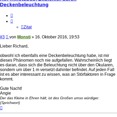
Deckenbeleuchtung
Zitat
Zitat
Beitrag
#3
von
Monsti
»
16. Oktober 2016, 19:53
Lieber Richard,
obwohl ich ebenfalls eine Deckenbeleuchtung habe, ist mir
dieses Phänomen noch nie aufgefallen. Wahrscheinlich liegt
es daran, dass sich die Beleuchtung nicht über den Okularen,
sondern um über 1 m versetzt dahinter befindet. Auf jeden Fall
ist es aber interessant zu wissen, was an Störfaktoren in Frage
kommt.
Gute Nacht!
Angie
Der das Kleine in Ehren hält, ist des Großen umso würdiger.
(Sprichwort)
Nach
oben