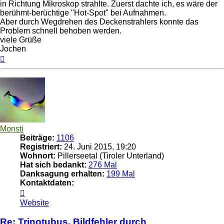
in Richtung Mikroskop strahlte. Zuerst dachte ich, es wäre der
berühmt-berüchtige "Hot-Spot" bei Aufnahmen.
Aber durch Wegdrehen des Deckenstrahlers konnte das
Problem schnell behoben werden.
viele Grüße
Jochen
Nach
oben
Monsti
Beiträge:
1106
Registriert:
24. Juni 2015, 19:20
Wohnort:
Pillerseetal (Tiroler Unterland)
Hat sich bedankt:
276 Mal
Danksagung erhalten:
199 Mal
Kontaktdaten:
Kontaktdaten
von
Website
Monsti
Re: Trinotubus, Bildfehler durch