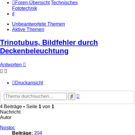
Foren-Übersicht
Technisches
Fototechnik
Suche
Unbeantwortete Themen
Aktive Themen
Trinotubus, Bildfehler durch
Deckenbeleuchtung
Antworten
Druckansicht
Erweiterte
Suche
Suche
4 Beiträge • Seite
1
von
1
Nachricht
Autor
Nostoc
Beiträge:
204