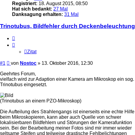
Registriert:
18. August 2015, 08:50
Hat sich bedankt:
27 Mal
Danksagung erhalten:
31 Mal
Trinotubus, Bildfehler durch Deckenbeleuchtung
Zitat
Zitat
Beitrag
#1
von
Nostoc
»
13. Oktober 2016, 12:30
Geehrtes Forum,
vielfach wird zur Adaption einer Kamera am Mikroskop ein sog.
Trinotubus eingesetzt.
(Trinotubus an einem PZO-Mikroskop)
Die Aufteilung des Strahlengangs ist einerseits eine echte Hilfe
beim Mikroskopieren, kann aber auch Quelle von schwer
lokalisierbaren Bildfehlern und Störungen der Kamerafunktion
sein. Bei der Bearbeitung meiner Fotos sind mir immer wieder
seltsame Steifen und teilweise drastische Fehlbelichtungen