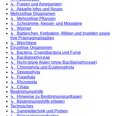
↳ Fragen und Anregungen
↳ Aktuelle Infos und Neues
Mehrzellige Organismen
↳ Mehrzellige Pflanzen
↳ Schwämme, Nessel- und Moostiere
↳ Würmer
↳ Bärtierchen, Krebstiere, Milben und Insekten sowie
ihre Präimaginalstadien
↳ Weichtiere
Einzellige Organismen
↳ Bacteria, Cyanobacteria und Fungi
↳ Bacillariophyceae
↳ Nicht grüne Algen (ohne Bacillariophyceae)
↳ Chlorophyta und Euglenophyta
↳ Streptophyta
↳ Flagellata
↳ Rhizopoda
↳ Ciliata
Bestimmungshilfe
↳ Hinweise zu Bestimmungsanfragen
↳ Bestimmungshilfe erbeten
Technisches
↳ Sammeltechnik und Proben
↳ Präparationsmethoden