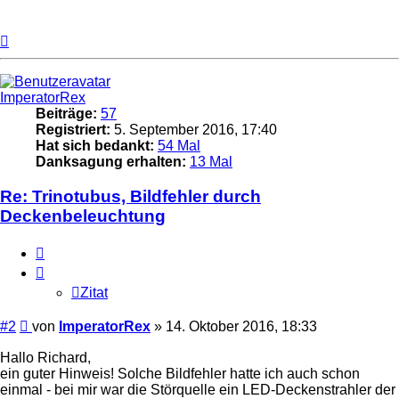
Nach
oben
ImperatorRex
Beiträge:
57
Registriert:
5. September 2016, 17:40
Hat sich bedankt:
54 Mal
Danksagung erhalten:
13 Mal
Re: Trinotubus, Bildfehler durch
Deckenbeleuchtung
Zitat
Zitat
Beitrag
#2
von
ImperatorRex
»
14. Oktober 2016, 18:33
Hallo Richard,
ein guter Hinweis! Solche Bildfehler hatte ich auch schon
einmal - bei mir war die Störquelle ein LED-Deckenstrahler der