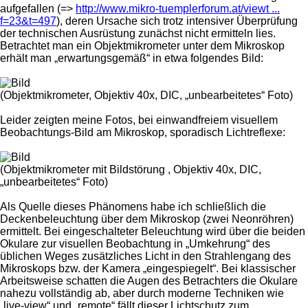
aufgefallen (=>
http://www.mikro-tuemplerforum.at/viewt ...
f=23&t=497
), deren Ursache sich trotz intensiver Überprüfung
der technischen Ausrüstung zunächst nicht ermitteln lies.
Betrachtet man ein Objektmikrometer unter dem Mikroskop
erhält man „erwartungsgemäß“ in etwa folgendes Bild:
(Objektmikrometer, Objektiv 40x, DIC, „unbearbeitetes“ Foto)
Leider zeigten meine Fotos, bei einwandfreiem visuellem
Beobachtungs-Bild am Mikroskop, sporadisch Lichtreflexe:
(Objektmikrometer mit Bildstörung , Objektiv 40x, DIC,
„unbearbeitetes“ Foto)
Als Quelle dieses Phänomens habe ich schließlich die
Deckenbeleuchtung über dem Mikroskop (zwei Neonröhren)
ermittelt. Bei eingeschalteter Beleuchtung wird über die beiden
Okulare zur visuellen Beobachtung in „Umkehrung“ des
üblichen Weges zusätzliches Licht in den Strahlengang des
Mikroskops bzw. der Kamera „eingespiegelt“. Bei klassischer
Arbeitsweise schatten die Augen des Betrachters die Okulare
nahezu vollständig ab, aber durch moderne Techniken wie
„live-view“ und „remote“ fällt dieser Lichtschutz zum