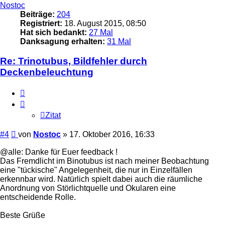
Nostoc
Beiträge:
204
Registriert:
18. August 2015, 08:50
Hat sich bedankt:
27 Mal
Danksagung erhalten:
31 Mal
Re: Trinotubus, Bildfehler durch
Deckenbeleuchtung
Zitat
Zitat
Beitrag
#4
von
Nostoc
»
17. Oktober 2016, 16:33
@alle: Danke für Euer feedback !
Das Fremdlicht im Binotubus ist nach meiner Beobachtung
eine "tückische" Angelegenheit, die nur in Einzelfällen
erkennbar wird. Natürlich spielt dabei auch die räumliche
Anordnung von Störlichtquelle und Okularen eine
entscheidende Rolle.
Beste Grüße