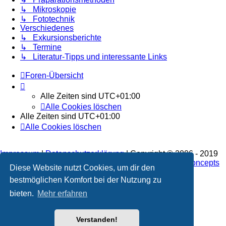
↳ Mikroskopie
↳ Fototechnik
Verschiedenes
↳ Exkursionsberichte
↳ Termine
↳ Literatur-Tipps und interessante Links
Foren-Übersicht
Alle Zeiten sind
UTC+01:00
Alle Cookies löschen
Alle Zeiten sind
UTC+01:00
Alle Cookies löschen
Impressum
|
Datenschutzerklärung
| Copyright © 2006 - 2019
Dieses Forum ist gehostet bei
bluewater multimedia concepts
Diese Website nutzt Cookies, um dir den
e.K.
.
bestmöglichen Komfort bei der Nutzung zu
bieten.
Mehr erfahren
Verstanden!