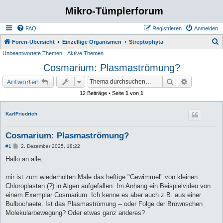
Mikro-Tümplerforum
FAQ
Registrieren
Anmelden
S
Foren-Übersicht
Einzellige Organismen
Streptophyta
Unbeantwortete Themen
Aktive Themen
u
Cosmarium: Plasmaströmung?
c
h
Suche
Erweiterte 
Antworten
e
12 Beiträge • Seite
1
von
1
KarlFriedrich
Cosmarium: Plasmaströmung?
B
#1
2. Dezember 2025, 18:22
e
i
Hallo an alle,
t
r
a
mir ist zum wiederholten Male das heftige "Gewimmel" von kleinen
g
Chloroplasten (?) in Algen aufgefallen. Im Anhang ein Beispielvideo von
einem Exemplar Cosmarium. Ich kenne es aber auch z.B. aus einer
Bulbochaete. Ist das Plasmaströmung -- oder Folge der Brownschen
Molekularbewegung? Oder etwas ganz anderes?