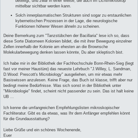
beteiligt, und zwar in einer Weise, die auch im Lichtmikroskop
mittelbar sichtbar werden kann.
Solch innerplasmatischen Strukturen sind sogar zu erstaunlichen
kybernetischen Prozessen in der Lage, die neurologische
Funktionen höherer Wesen ähneln zu scheinen.
Deine Bemerkung zum "Tanzstübchen der Bacillaria" lese ich so, dass
diese Sorte Diatomeen Kolonien bildet, die mit ihrer Bewegung einzelner
Zellen innerhalb der Kolonie am ehesten an die Brownsche
Molekularbewegung denken lassen könnte, Du aber skleptisch bist.
Ich habe mir in der Bibliothek der Fachhochschule Bonn-Rhein-Sieg (liegt
fast vor meiner Haustüre) das neueste Lehrbuch "J.Willey, L. Sandman,
D.Wood: Prescott's Microbiology" ausgeliehen, um mir etwas mehr
Basiswissen anzulesen. Keine Frage, das Buch ist klasse, trifft aber nur
bedingt meine Bedürfnisse. Was sich sonst in der Bibliothek unter
"Mikrobiologie" findet, scheint nicht passender zu sein. Das ist halt keine
UB ...
Ich kenne die umfangreichen Empfehlungslisten mikroskopischer
Fachliteratur. Gibt es da etwas, was Ihr dem Anfänger empfehlen könnt
für die Grundausstattung?
Liebe Grüße und ein schönes Wochenende,
Euer