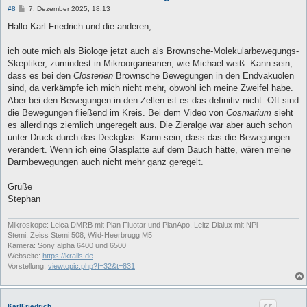
B
#8
7. Dezember 2025, 18:13
e
i
Hallo Karl Friedrich und die anderen,
t
r
a
ich oute mich als Biologe jetzt auch als Brownsche-Molekularbewegungs-
g
Skeptiker, zumindest in Mikroorganismen, wie Michael weiß. Kann sein,
dass es bei den
Closterien
Brownsche Bewegungen in den Endvakuolen
sind, da verkämpfe ich mich nicht mehr, obwohl ich meine Zweifel habe.
Aber bei den Bewegungen in den Zellen ist es das definitiv nicht. Oft sind
die Bewegungen fließend im Kreis. Bei dem Video von
Cosmarium
sieht
es allerdings ziemlich ungeregelt aus. Die Zieralge war aber auch schon
unter Druck durch das Deckglas. Kann sein, dass das die Bewegungen
verändert. Wenn ich eine Glasplatte auf dem Bauch hätte, wären meine
Darmbewegungen auch nicht mehr ganz geregelt.
Grüße
Stephan
Mikroskope: Leica DMRB mit Plan Fluotar und PlanApo, Leitz Dialux mit NPl
Stemi: Zeiss Stemi 508, Wild-Heerbrugg M5
Kamera: Sony alpha 6400 und 6500
Webseite:
https://kralls.de
Vorstellung:
viewtopic.php?f=32&t=831
KarlFriedrich