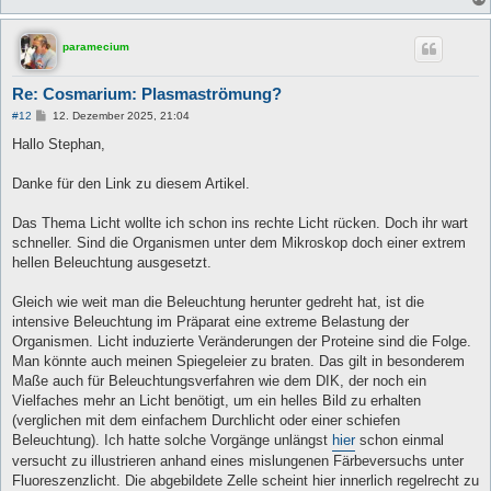
paramecium
Re: Cosmarium: Plasmaströmung?
B
#12
12. Dezember 2025, 21:04
e
i
Hallo Stephan,
t
r
a
Danke für den Link zu diesem Artikel.
g
Das Thema Licht wollte ich schon ins rechte Licht rücken. Doch ihr wart
schneller. Sind die Organismen unter dem Mikroskop doch einer extrem
hellen Beleuchtung ausgesetzt.
Gleich wie weit man die Beleuchtung herunter gedreht hat, ist die
intensive Beleuchtung im Präparat eine extreme Belastung der
Organismen. Licht induzierte Veränderungen der Proteine sind die Folge.
Man könnte auch meinen Spiegeleier zu braten. Das gilt in besonderem
Maße auch für Beleuchtungsverfahren wie dem DIK, der noch ein
Vielfaches mehr an Licht benötigt, um ein helles Bild zu erhalten
(verglichen mit dem einfachem Durchlicht oder einer schiefen
Beleuchtung). Ich hatte solche Vorgänge unlängst
hier
schon einmal
versucht zu illustrieren anhand eines mislungenen Färbeversuchs unter
Fluoreszenzlicht. Die abgebildete Zelle scheint hier innerlich regelrecht zu