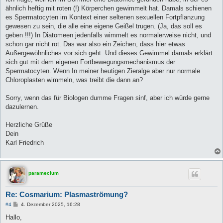
ähnlich heftig mit roten (!) Körperchen gewimmelt hat. Damals schienen
es Spermatocyten im Kontext einer seltenen sexuellen Fortpflanzung
gewesen zu sein, die alle eine eigene Geißel trugen. (Ja, das soll es
geben !!!) In Diatomeen jedenfalls wimmelt es normalerweise nicht, und
schon gar nicht rot. Das war also ein Zeichen, dass hier etwas
Außergewöhnliches vor sich geht. Und dieses Gewimmel damals erklärt
sich gut mit dem eigenen Fortbewegungsmechanismus der
Spermatocyten. Wenn In meiner heutigen Zieralge aber nur normale
Chloroplasten wimmeln, was treibt die dann an?
Sorry, wenn das für Biologen dumme Fragen sinf, aber ich würde gerne
dazulernen.
Herzliche Grüße
Dein
Karl Friedrich
paramecium
Re: Cosmarium: Plasmaströmung?
B
#4
4. Dezember 2025, 16:28
e
i
Hallo,
t