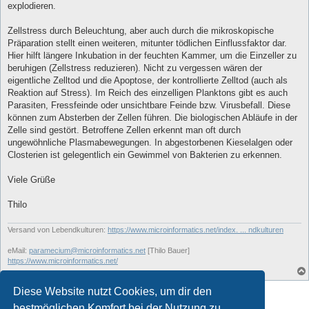
explodieren.
Zellstress durch Beleuchtung, aber auch durch die mikroskopische
Präparation stellt einen weiteren, mitunter tödlichen Einflussfaktor dar.
Hier hilft längere Inkubation in der feuchten Kammer, um die Einzeller zu
beruhigen (Zellstress reduzieren). Nicht zu vergessen wären der
eigentliche Zelltod und die Apoptose, der kontrollierte Zelltod (auch als
Reaktion auf Stress). Im Reich des einzelligen Planktons gibt es auch
Parasiten, Fressfeinde oder unsichtbare Feinde bzw. Virusbefall. Diese
können zum Absterben der Zellen führen. Die biologischen Abläufe in der
Zelle sind gestört. Betroffene Zellen erkennt man oft durch
ungewöhnliche Plasmabewegungen. In abgestorbenen Kieselalgen oder
Closterien ist gelegentlich ein Gewimmel von Bakterien zu erkennen.
Viele Grüße
Thilo
Versand von Lebendkulturen:
https://www.microinformatics.net/index. ... ndkulturen
eMail:
paramecium@microinformatics.net
[Thilo Bauer]
https://www.microinformatics.net/
Diese Website nutzt Cookies, um dir den
Antworten
bestmöglichen Komfort bei der Nutzung zu
12 Beiträge • Seite
1
von
1