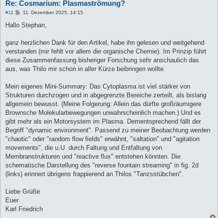
Re: Cosmarium: Plasmaströmung?
B
#11
11. Dezember 2025, 14:15
e
i
Hallo Stephan,
t
r
a
ganz herzlichen Dank für den Artikel, habe ihn gelesen und weitgehend
g
verstanden (mir fehlt vor allem die organische Chemie). Im Prinzip führt
diese Zusammenfassung bisheriger Forschung sehr anschaulich das
aus, was Thilo mir schon in aller Kürze beibringen wollte.
Mein eigenes Mini-Summary: Das Cytoplasma ist viel stärker von
Strukturen durchzogen und in abgegrenzte Bereiche zerteilt, als bislang
allgemein bewusst. (Meine Folgerung: Allein das dürfte großräumigere
Brownsche Molekularbewegungen unwahrscheinlich machen.) Und es
gibt mehr als ein Motorsystem im Plasma. Dementsprechend fällt der
Begriff "dynamic environment". Passend zu meiner Beobachtung werden
"chaotic" oder "random flow fields" erwähnt, "saltation" und "agitation
movements", die u.U. durch Faltung und Entfaltung von
Membranstrukturen und "reactive flux" entstehen könnten. Die
schematische Darstellung des "reverse fountain streaming" in fig. 2d
(links) erinnert übrigens frappierend an Thilos "Tanzsstübchen".
Liebe Grüße
Euer
Karl Friedrich