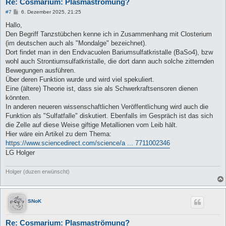
Re: Cosmarium: Plasmaströmung?
B
#7
6. Dezember 2025, 21:25
e
i
Hallo,
t
Den Begriff Tanzstübchen kenne ich in Zusammenhang mit Closterium
r
a
(im deutschen auch als "Mondalge" bezeichnet).
g
Dort findet man in den Endvacuolen Bariumsulfatkristalle (BaSo4), bzw
wohl auch Strontiumsulfatkristalle, die dort dann auch solche zitternden
Bewegungen ausführen.
Über deren Funktion wurde und wird viel spekuliert.
Eine (ältere) Theorie ist, dass sie als Schwerkraftsensoren dienen
könnten.
In anderen neueren wissenschaftlichen Veröffentlichung wird auch die
Funktion als "Sulfatfalle" diskutiert. Ebenfalls im Gespräch ist das sich
die Zelle auf diese Weise giftige Metallionen vom Leib hält.
Hier wäre ein Artikel zu dem Thema:
https://www.sciencedirect.com/science/a ... 7711002346
LG Holger
Holger (duzen erwünscht)
SNoK
Re: Cosmarium: Plasmaströmung?