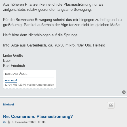
Aus höheren Pflanzen kenne ich die Plasmaströmung nur als
zielgerichtete, relativ geordnete, langsame Bewegung.
Für die Brownsche Bewegung scheint das mir hingegen zu heftig und zu
großräumig. Partikel außerhalb der Alge tanzen nicht im gleichen Maße.
Helft bitte dem Nichtbiologen auf die Sprünge!
Info: Alge aus Gartenteich, ca. 70x50 mikro, 40er Obj. Hellfeld
Liebe Grüße
Euer
Karl Friedrich
DATEIANHÄNGE
test.mp4
(2.94 MiB) 2340-mal heruntergeladen
Michael
Re: Cosmarium: Plasmaströmung?
B
#2
3. Dezember 2025, 08:33
e