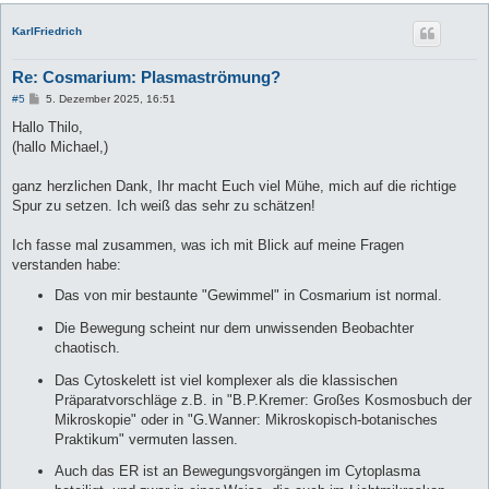
KarlFriedrich
Re: Cosmarium: Plasmaströmung?
B
#5
5. Dezember 2025, 16:51
e
i
Hallo Thilo,
t
(hallo Michael,)
r
a
g
ganz herzlichen Dank, Ihr macht Euch viel Mühe, mich auf die richtige
Spur zu setzen. Ich weiß das sehr zu schätzen!
Ich fasse mal zusammen, was ich mit Blick auf meine Fragen
verstanden habe:
Das von mir bestaunte "Gewimmel" in Cosmarium ist normal.
Die Bewegung scheint nur dem unwissenden Beobachter
chaotisch.
Das Cytoskelett ist viel komplexer als die klassischen
Präparatvorschläge z.B. in "B.P.Kremer: Großes Kosmosbuch der
Mikroskopie" oder in "G.Wanner: Mikroskopisch-botanisches
Praktikum" vermuten lassen.
Auch das ER ist an Bewegungsvorgängen im Cytoplasma