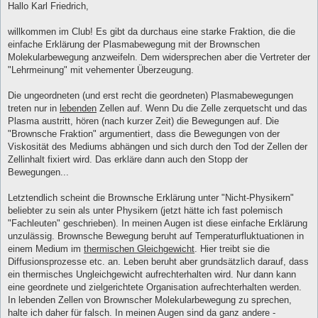
i
Hallo Karl Friedrich,
t
r
a
willkommen im Club! Es gibt da durchaus eine starke Fraktion, die die
g
einfache Erklärung der Plasmabewegung mit der Brownschen
Molekularbewegung anzweifeln. Dem widersprechen aber die Vertreter der
"Lehrmeinung" mit vehementer Überzeugung.
Die ungeordneten (und erst recht die geordneten) Plasmabewegungen
treten nur in
lebenden
Zellen auf. Wenn Du die Zelle zerquetscht und das
Plasma austritt, hören (nach kurzer Zeit) die Bewegungen auf. Die
"Brownsche Fraktion" argumentiert, dass die Bewegungen von der
Viskosität des Mediums abhängen und sich durch den Tod der Zellen der
Zellinhalt fixiert wird. Das erkläre dann auch den Stopp der
Bewegungen...
Letztendlich scheint die Brownsche Erklärung unter "Nicht-Physikern"
beliebter zu sein als unter Physikern (jetzt hätte ich fast polemisch
"Fachleuten" geschrieben). In meinen Augen ist diese einfache Erklärung
unzulässig. Brownsche Bewegung beruht auf Temperaturfluktuationen in
einem Medium im
thermischen Gleichgewicht
. Hier treibt sie die
Diffusionsprozesse etc. an. Leben beruht aber grundsätzlich darauf, dass
ein thermisches Ungleichgewicht aufrechterhalten wird. Nur dann kann
eine geordnete und zielgerichtete Organisation aufrechterhalten werden.
In lebenden Zellen von Brownscher Molekularbewegung zu sprechen,
halte ich daher für falsch. In meinen Augen sind da ganz andere -