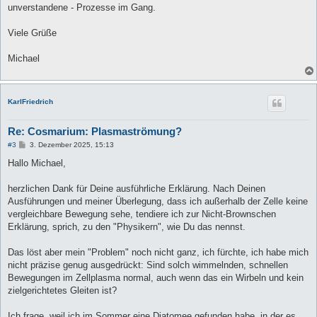
unverstandene - Prozesse im Gang.
Viele Grüße
Michael
KarlFriedrich
Re: Cosmarium: Plasmaströmung?
B
#3
3. Dezember 2025, 15:13
e
i
Hallo Michael,
t
r
a
herzlichen Dank für Deine ausführliche Erklärung. Nach Deinen
g
Ausführungen und meiner Überlegung, dass ich außerhalb der Zelle keine
vergleichbare Bewegung sehe, tendiere ich zur Nicht-Brownschen
Erklärung, sprich, zu den "Physikern", wie Du das nennst.
Das löst aber mein "Problem" noch nicht ganz, ich fürchte, ich habe mich
nicht präzise genug ausgedrückt: Sind solch wimmelnden, schnellen
Bewegungen im Zellplasma normal, auch wenn das ein Wirbeln und kein
zielgerichtetes Gleiten ist?
Ich frage, weil ich im Sommer eine Diatomee gefunden habe, in der es