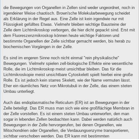
r
a
die Bewegungen von Organellen in Zellen sind weder ungeordnet, noch in
g
irgendeiner Weise chaotisch. Brown'sche Molekularbewegung scheidet
als Erklärung in der Regel aus. Eine Zelle ist kein irgendwie nur mit
Flüssigkeit gefülltes Etwas. Vielmehr bleiben wichtige Bausteine der
Zelle dem Lichtmikroskop verborgen, die hier dicht gepackt sind. Erst mit
dem Fluoreszenzmikroskop können heute wichtige Faktoren und
bestimmte Organellen der Zelle sichtbar gemacht werden, bis herab zu
biochemischen Vorgängen in der Zelle.
Es sind im engeren Sinne noch nicht einmal "rein physikalische"
Bewegungen. Vielmehr spielen zell-biologische Effekte eine wesentliche
Rolle, die im Lichtmikroskop meist unsichtbar bleiben. Das für die
Lichtmikroskopie meist unsichtbare Cytoskelett spielt hierbei eine große
Rolle. Es ist jedoch kein starres Skelett, wie der Name vermuten lässt.
Eher ein räumliches Netz von Mikrotubuli in der Zelle, das einem steten
Umbau unterliegt.
Auch das endoplasmatische Reticulum (ER) ist an Bewegungen in der
Zelle beteiligt. Das ER muss man sich wie eine großflächige Membran in
der Zelle vorstellen. Es ist einem steten Umbau unterworfen, den man
sogar in lebenden Zellen beobachten kann. Dabei werden natürlich auch
Bewegungen in der Zelle hervorgerufen, bei denen Organellen, wie
Mitochondrien oder Organellen, die Verdauungsenzyme transportieren,
sichtbar verschoben werden. Das ER kann mit bestimmten