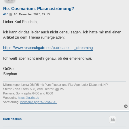
Re: Cosmarium: Plasmaströmung?
B
#10
10. Dezember 2025, 22:13
e
i
Lieber Karl Friedrich,
t
r
a
ich kann dir das leider auch nicht genau sagen. Ich hatte mir mal einen
g
Artikel zu dem Thema runtergeladen:
https://www.researchgate.net/publicatio ... _streaming
Ich weiß aber nicht mehr genau, ob der erhellend war.
Grüße
Stephan
Mikroskope: Leica DMRB mit Plan Fluotar und PlanApo, Leitz Dialux mit NPl
Stemi: Zeiss Stemi 508, Wild-Heerbrugg M5
Kamera: Sony alpha 6400 und 6500
Webseite:
https://kralls.de
Vorstellung:
viewtopic.php?f=32&t=831
KarlFriedrich