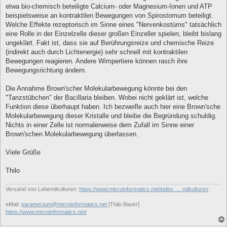
etwa bio-chemisch beteiligte Calcium- oder Magnesium-Ionen und ATP
beispielsweise an kontraktilen Bewegungen von Spirostomum beteiligt.
Welche Effekte rezeptorisch im Sinne eines "Nervenkostüms" tatsächlich
eine Rolle in der Einzelzelle dieser großen Einzeller spielen, bleibt bislang
ungeklärt. Fakt ist, dass sie auf Berührungsreize und chemische Reize
(indirekt auch durch Lichtenergie) sehr schnell mit kontraktilen
Bewegungen reagieren. Andere Wimpertiere können rasch ihre
Bewegungsrichtung ändern.
Die Annahme Brown'scher Molekularbewegung könnte bei den
"Tanzstübchen" der Bacillaria bleiben. Wobei nicht geklärt ist, welche
Funktion diese überhaupt haben. Ich bezweifle auch hier eine Brown'sche
Molekularbewegung dieser Kristalle und bleibe die Begründung schuldig.
Nichts in einer Zelle ist normalerweise dem Zufall im Sinne einer
Brown'schen Molekularbewegung überlassen.
Viele Grüße
Thilo
Versand von Lebendkulturen:
https://www.microinformatics.net/index. ... ndkulturen
eMail:
paramecium@microinformatics.net
[Thilo Bauer]
https://www.microinformatics.net/