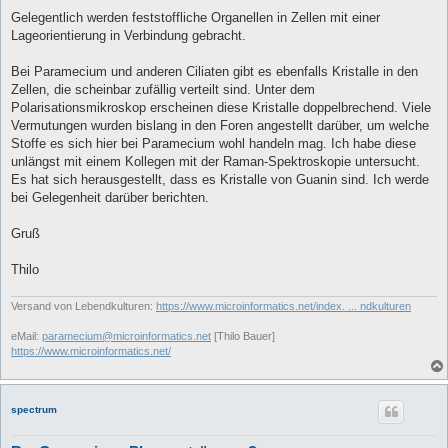
Gelegentlich werden feststoffliche Organellen in Zellen mit einer
Lageorientierung in Verbindung gebracht.
Bei Paramecium und anderen Ciliaten gibt es ebenfalls Kristalle in den
Zellen, die scheinbar zufällig verteilt sind. Unter dem
Polarisationsmikroskop erscheinen diese Kristalle doppelbrechend. Viele
Vermutungen wurden bislang in den Foren angestellt darüber, um welche
Stoffe es sich hier bei Paramecium wohl handeln mag. Ich habe diese
unlängst mit einem Kollegen mit der Raman-Spektroskopie untersucht.
Es hat sich herausgestellt, dass es Kristalle von Guanin sind. Ich werde
bei Gelegenheit darüber berichten.
Gruß
Thilo
Versand von Lebendkulturen:
https://www.microinformatics.net/index. ... ndkulturen
eMail:
paramecium@microinformatics.net
[Thilo Bauer]
https://www.microinformatics.net/
spectrum