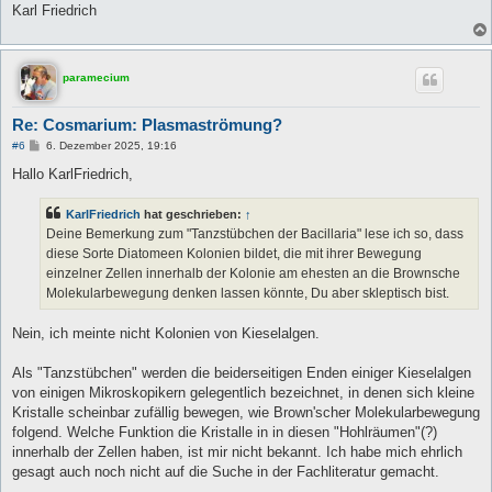
Karl Friedrich
paramecium
Re: Cosmarium: Plasmaströmung?
B
#6
6. Dezember 2025, 19:16
e
i
Hallo KarlFriedrich,
t
r
a
KarlFriedrich
hat geschrieben:
↑
g
Deine Bemerkung zum "Tanzstübchen der Bacillaria" lese ich so, dass
diese Sorte Diatomeen Kolonien bildet, die mit ihrer Bewegung
einzelner Zellen innerhalb der Kolonie am ehesten an die Brownsche
Molekularbewegung denken lassen könnte, Du aber skleptisch bist.
Nein, ich meinte nicht Kolonien von Kieselalgen.
Als "Tanzstübchen" werden die beiderseitigen Enden einiger Kieselalgen
von einigen Mikroskopikern gelegentlich bezeichnet, in denen sich kleine
Kristalle scheinbar zufällig bewegen, wie Brown'scher Molekularbewegung
folgend. Welche Funktion die Kristalle in in diesen "Hohlräumen"(?)
innerhalb der Zellen haben, ist mir nicht bekannt. Ich habe mich ehrlich
gesagt auch noch nicht auf die Suche in der Fachliteratur gemacht.