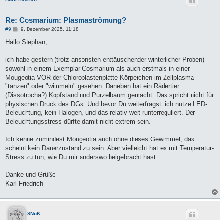
Re: Cosmarium: Plasmaströmung?
B
#9
9. Dezember 2025, 11:18
e
i
Hallo Stephan,
t
r
a
ich habe gestern (trotz ansonsten enttäuschender winterlicher Proben)
g
sowohl in einem Exemplar Cosmarium als auch erstmals in einer
Mougeotia VOR der Chloroplastenplatte Körperchen im Zellplasma
"tanzen" oder "wimmeln" gesehen. Daneben hat ein Rädertier
(Dissotrocha?) Kopfstand und Purzelbaum gemacht. Das spricht nicht für
physischen Druck des DGs. Und bevor Du weiterfragst: ich nutze LED-
Beleuchtung, kein Halogen, und das relativ weit runterreguliert. Der
Beleuchtungsstress dürfte damit nicht extrem sein.
Ich kenne zumindest Mougeotia auch ohne dieses Gewimmel, das
scheint kein Dauerzustand zu sein. Aber vielleicht hat es mit Temperatur-
Stress zu tun, wie Du mir anderswo beigebracht hast . . .
Danke und Grüße
Karl Friedrich
SNoK