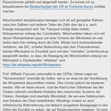
Fluorochromen gefärbt und dargestellt werden. So konnte ich es
beispielsweise bei
Beobachtungen des ER an Frontonia leucas
sichtbar
machen.
Mitochondrien beispielsweise bewegen sich oft auf geregelten Bahnen
zwischen Zellkern und anderen Teilen der Zelle über die u.a. auch
Energie transportiert wird. Der Transport erfolgt dabei mittels
Motorproteinen entlang des Cytoskeletts. Mitochondrien haken sich mit
diesen Motorproteinen quasi auf einer Schiene der Mikrotubuli ein und
laufen dann hier entlang durch die Zelle. Mittels hoch kontrastierender
Verfahren, wie DIC, schiefer Beleuchtung oder dem Phasenkontrast,
können Mikrotubuli im Einzelfall auch mit dem "normalen" Lichtmikroskop
dargestellt werden, so dass die Bewegung der Mitochondrien entlang von
Mikrotubuli in Zwiebelzellen "erfahrbar" wird.
https://de.wikipedia.org/wiki/Motorprotein
Prof. Wilhelm Foissner unterstellte in den 1970er Jahren sogar ein
"Nervenkostüm" innerhalb der Zellen, wie er es etwa mit der Versilberung
der Wimpertiere darzustellten meinte. Dies konnte jedoch nie bewiesen
werden. Wie wir heute wissen, sind die Klein'schen Silberlinien bei den
Ciliaten vielmehr versilberte Artefakte des motorischen Systems der
Ciliaten. Beteiligte sind ebenfalls Mikrotubuli, die wie eine Hebelsystem
eine Rotation der Cilien herbeiführen. Allerdings scheint es auch
reflektorische Wahrnehmung und dadurch ausgelöste Bewegungen in den
Zellen der Einzeller zu geben, die auf Berührungsreize reagieren. So sind