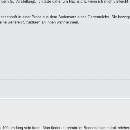
eln (s. Vorstellung). Ich bitte daher um Nachsicht, wenn ich mich vielleicht 
massenhaft in einer Probe aus dem Bodensatz eines Gartenteichs. Sie beweg
keine weiteren Strukturen an ihnen wahrnehmen.
 zu 100 µm lang sein kann. Man findet es primär im Bodenschlamm kalkreicher