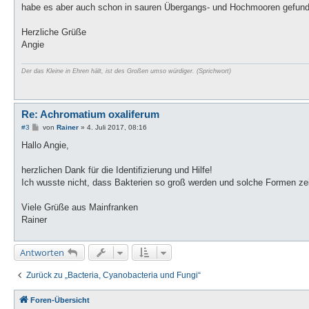
g
habe es aber auch schon in sauren Übergangs- und Hochmooren gefun
Herzliche Grüße
Angie
Der das Kleine in Ehren hält, ist des Großen umso würdiger. (Sprichwort)
Re: Achromatium oxaliferum
B
#3
von
Rainer
»
4. Juli 2017, 08:16
e
i
Hallo Angie,
t
r
a
herzlichen Dank für die Identifizierung und Hilfe!
g
Ich wusste nicht, dass Bakterien so groß werden und solche Formen ze
Viele Grüße aus Mainfranken
Rainer
Antworten
Zurück zu „Bacteria, Cyanobacteria und Fungi“
Foren-Übersicht