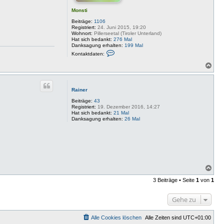
Monsti
Beiträge:
1106
Registriert:
24. Juni 2015, 19:20
Wohnort:
Pillerseetal (Tiroler Unterland)
Hat sich bedankt:
276 Mal
Danksagung erhalten:
199 Mal
K
Kontaktdaten:
o
n
N
t
a
a
c
k
h
t
Rainer
o
d
a
b
Beiträge:
43
t
e
Registriert:
19. Dezember 2016, 14:27
e
Hat sich bedankt:
21 Mal
n
n
Danksagung erhalten:
26 Mal
v
o
n
M
o
n
s
t
N
i
a
3 Beiträge • Seite
1
von
1
c
h
o
Gehe zu
b
e
n
Alle Cookies löschen
Alle Zeiten sind
UTC+01:00