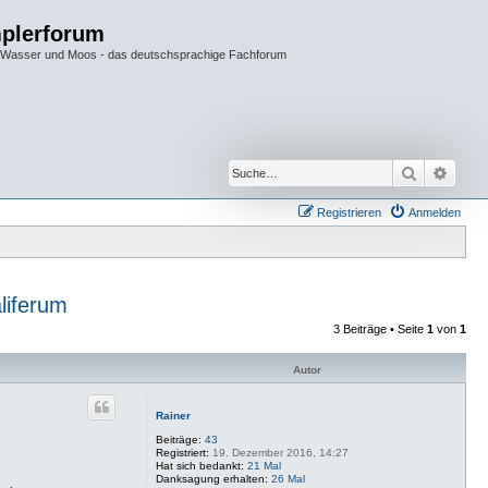
plerforum
im Wasser und Moos - das deutschsprachige Fachforum
Suche
Erwei
Registrieren
Anmelden
liferum
3 Beiträge • Seite
1
von
1
Autor
Rainer
Beiträge:
43
Registriert:
19. Dezember 2016, 14:27
Hat sich bedankt:
21 Mal
Danksagung erhalten:
26 Mal