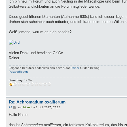
a
ich bin neu im Forum und auch Neuling in der Mikroskopie und beim Tümp
g
Selbstverständlichkeiten an die Forummitglieder wende.
Diese geschliffenen Diamanten (Aufnahme 630x) fand ich dieser Tage 
drehen sich scheinbar auch mitunter, und ich kann beim besten Willen 
Weiß jemand, worum es sich handelt?
Vielen Dank und herzliche Grüße
Rainer
Folgende Benutzer bedankten sich beim Autor
Rainer
für den Beitrag:
Pelagodileptus
Bewertung:
12.5%
Re: Achromatium oxaliferum
B
#2
von
Monsti
»
3. Juli 2017, 07:28
e
i
Hallo Rainer,
t
r
a
das ist
Achromatium oxaliferum
, ein farbloses Kalkbakterium, das bis