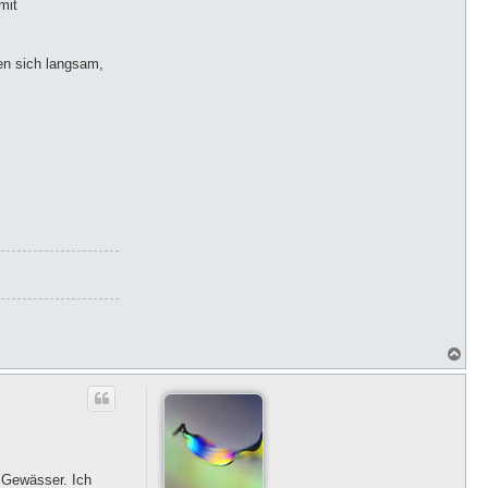
mit
en sich langsam,
N
a
c
h
o
b
e
n
 Gewässer. Ich