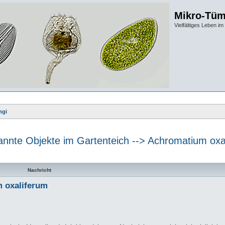
Mikro-Tüm
Vielfältiges Leben 
ngi
nnte Objekte im Gartenteich --> Achromatium oxa
te Suche
Nachricht
m oxaliferum