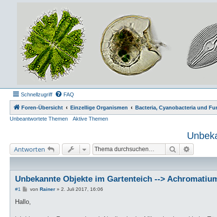
Schnellzugriff
FAQ
Foren-Übersicht
Einzellige Organismen
Bacteria, Cyanobacteria und Fu
Unbeantwortete Themen
Aktive Themen
Unbeka
Suche
Erweiter
Antworten
Unbekannte Objekte im Gartenteich --> Achromatiu
B
#1
von
Rainer
»
2. Juli 2017, 16:06
e
i
Hallo,
t
r