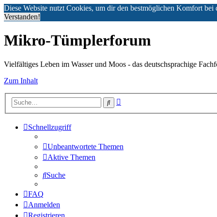
Diese Website nutzt Cookies, um dir den bestmöglichen Komfort bei 
Verstanden!
Mikro-Tümplerforum
Vielfältiges Leben im Wasser und Moos - das deutschsprachige Fach
Zum Inhalt
Erweiterte
Suche
Suche
Schnellzugriff
Unbeantwortete Themen
Aktive Themen
Suche
FAQ
Anmelden
Registrieren