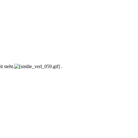
t steht.
.