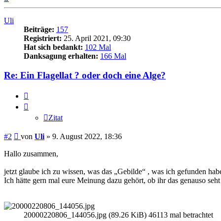
oben
Uli
Beiträge:
157
Registriert:
25. April 2021, 09:30
Hat sich bedankt:
102 Mal
Danksagung erhalten:
166 Mal
Re: Ein Flagellat ? oder doch eine Alge?
Zitat
Zitat
Beitrag
#2
von
Uli
»
9. August 2022, 18:36
Hallo zusammen,
jetzt glaube ich zu wissen, was das „Gebilde“ , was ich gefunden habe
Ich hätte gern mal eure Meinung dazu gehört, ob ihr das genauso seht
20000220806_144056.jpg (89.26 KiB) 46113 mal betrachtet