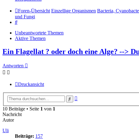
Foren-Übersicht
Einzellige Organismen
Bacteria, Cyanobacte
und Fungi
Suche
Unbeantwortete Themen
Aktive Themen
Ein Flagellat ? oder doch eine Alge? --> Du
Antworten
Druckansicht
Erweiterte
Suche
Suche
10 Beiträge • Seite
1
von
1
Nachricht
Autor
Uli
Beiträge:
157