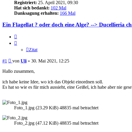
Registriert:
25. April 2021, 09:30
Hat sich bedankt:
102 Mal
Danksagung erhalten:
166 Mal
Ein Flagellat ? oder doch eine Alge? --> Ducellieria c
Zitat
Zitat
Beitrag
#1
von
Uli
»
30. Mai 2021, 12:25
Hallo zusammen,
ich habe keine Idee, wo ich das Objekt einordnen soll.
Es hat so wie es für mich aussieht, eine Geißel, ich habe aber nie ges
Foto_1.jpg (23.29 KiB) 48835 mal betrachtet
Foto_2.jpg (47.12 KiB) 48835 mal betrachtet