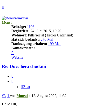
Nach
oben
Monsti
Beiträge:
1106
Registriert:
24. Juni 2015, 19:20
Wohnort:
Pillerseetal (Tiroler Unterland)
Hat sich bedankt:
276 Mal
Danksagung erhalten:
199 Mal
Kontaktdaten:
Kontaktdaten
von
Website
Monsti
Re: Ducelliera chodatii
Zitat
Zitat
Beitrag
#3
von
Monsti
»
12. August 2022, 11:32
Hallo Uli,