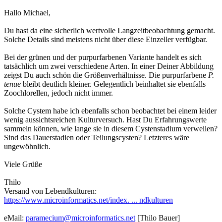
Hallo Michael,
Du hast da eine sicherlich wertvolle Langzeitbeobachtung gemacht.
Solche Details sind meistens nicht über diese Einzeller verfügbar.
Bei der grünen und der purpurfarbenen Variante handelt es sich
tatsächlich um zwei verschiedene Arten. In einer Deiner Abbildung
zeigst Du auch schön die Größenverhältnisse. Die purpurfarbene
P.
tenue
bleibt deutlich kleiner. Gelegentlich beinhaltet sie ebenfalls
Zoochlorellen, jedoch nicht immer.
Solche Cystem habe ich ebenfalls schon beobachtet bei einem leider
wenig aussichtsreichen Kulturversuch. Hast Du Erfahrungswerte
sammeln können, wie lange sie in diesem Cystenstadium verweilen?
Sind das Dauerstadien oder Teilungscysten? Letzteres wäre
ungewöhnlich.
Viele Grüße
Thilo
Versand von Lebendkulturen:
https://www.microinformatics.net/index. ... ndkulturen
eMail:
paramecium@microinformatics.net
[Thilo Bauer]