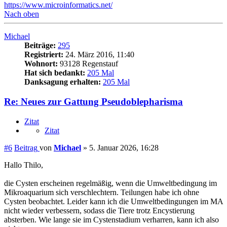
https://www.microinformatics.net/
Nach oben
Michael
Beiträge:
295
Registriert:
24. März 2016, 11:40
Wohnort:
93128 Regenstauf
Hat sich bedankt:
205 Mal
Danksagung erhalten:
205 Mal
Re: Neues zur Gattung Pseudoblepharisma
Zitat
Zitat
#6
Beitrag
von
Michael
»
5. Januar 2026, 16:28
Hallo Thilo,
die Cysten erscheinen regelmäßig, wenn die Umweltbedingung im
Mikroaquarium sich verschlechtern. Teilungen habe ich ohne
Cysten beobachtet. Leider kann ich die Umweltbedingungen im MA
nicht wieder verbessern, sodass die Tiere trotz Encystierung
absterben. Wie lange sie im Cystenstadium verharren, kann ich also