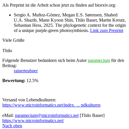
Als Preprint ist die Arbeit schon jetzt zu finden auf biorxiv.org:
Sergio A. Muñoz-Gómez, Megan E.S. Sørensen, Shahed
U.A. Shazib, Mann Kyoon Shin, Thilo Bauer, Martin Kreutz,
Sebastian Hess, 2025. The phylogenetic context for the origin
of a unique purple-green photosymbiosis.
Link zum Preprint
Viele Grüße
Thilo
Folgende Benutzer bedankten sich beim Autor
paramecium
für den
Beitrag:
rainerteubner
Bewertung:
12.5%
Versand von Lebendkulturen:
https://www.microinformatics.net/index. ... ndkulturen
eMail:
paramecium@microinformatics.net
[Thilo Bauer]
https://www.microinformatics.net/
Nach oben