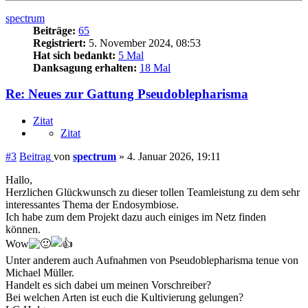
spectrum
Beiträge:
65
Registriert:
5. November 2024, 08:53
Hat sich bedankt:
5 Mal
Danksagung erhalten:
18 Mal
Re: Neues zur Gattung Pseudoblepharisma
Zitat
Zitat
#3
Beitrag
von
spectrum
»
4. Januar 2026, 19:11
Hallo,
Herzlichen Glückwunsch zu dieser tollen Teamleistung zu dem sehr
interessantes Thema der Endosymbiose.
Ich habe zum dem Projekt dazu auch einiges im Netz finden
können.
Wow
Unter anderem auch Aufnahmen von Pseudoblepharisma tenue von
Michael Müller.
Handelt es sich dabei um meinen Vorschreiber?
Bei welchen Arten ist euch die Kultivierung gelungen?