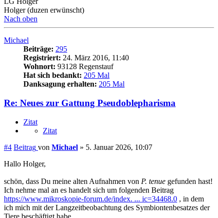
LG Holger
Holger (duzen erwünscht)
Nach oben
Michael
Beiträge:
295
Registriert:
24. März 2016, 11:40
Wohnort:
93128 Regenstauf
Hat sich bedankt:
205 Mal
Danksagung erhalten:
205 Mal
Re: Neues zur Gattung Pseudoblepharisma
Zitat
Zitat
#4
Beitrag
von
Michael
»
5. Januar 2026, 10:07
Hallo Holger,
schön, dass Du meine alten Aufnahmen von
P. tenue
gefunden hast!
Ich nehme mal an es handelt sich um folgenden Beitrag
https://www.mikroskopie-forum.de/index. ... ic=34468.0
, in dem
ich mich mit der Langzeitbeobachtung des Symbiontenbesatzes der
Tiere beschäftigt habe.