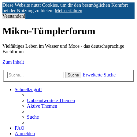
Diese Website nutzt Cookies, um dir den bestmöglichen Komfort
bei der Nutzung zu bieten.
Mehr erfahren
Verstanden!
Mikro-Tümplerforum
Vielfältiges Leben im Wasser und Moos - das deutschsprachige
Fachforum
Zum Inhalt
Erweiterte Suche
Suche
Schnellzugriff
Unbeantwortete Themen
Aktive Themen
Suche
FAQ
Anmelden