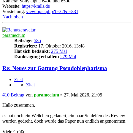
Kamera: Sony alpha 6400 und 6500
Webseite:
https://kralls.de
Vorstellung:
viewtopic.php?f=32&t=831
Nach oben
paramecium
Beiträge:
585
Registriert:
17. Oktober 2016, 13:48
Hat sich bedankt:
275 Mal
Danksagung erhalten:
279 Mal
Re: Neues zur Gattung Pseudoblepharisma
Zitat
Zitat
#10
Beitrag
von
paramecium
»
27. Mai 2026, 21:05
Hallo zusammen,
es hat noch ein Weilchen gedauert, ein paar Schleifen des Review
wurden gedreht, doch wurde das Paper nun endlich angenommen.
Viele Grüße