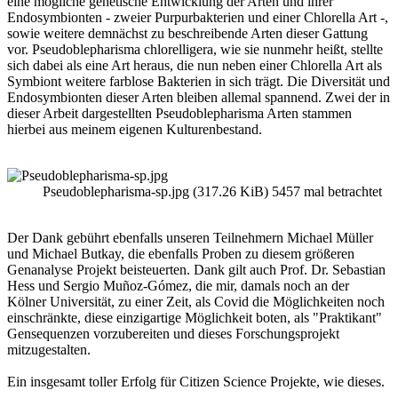
eine mögliche genetische Entwicklung der Arten und ihrer
Endosymbionten - zweier Purpurbakterien und einer Chlorella Art -,
sowie weitere demnächst zu beschreibende Arten dieser Gattung
vor. Pseudoblepharisma chlorelligera, wie sie nunmehr heißt, stellte
sich dabei als eine Art heraus, die nun neben einer Chlorella Art als
Symbiont weitere farblose Bakterien in sich trägt. Die Diversität und
Endosymbionten dieser Arten bleiben allemal spannend. Zwei der in
dieser Arbeit dargestellten Pseudoblepharisma Arten stammen
hierbei aus meinem eigenen Kulturenbestand.
Pseudoblepharisma-sp.jpg (317.26 KiB) 5457 mal betrachtet
Der Dank gebührt ebenfalls unseren Teilnehmern Michael Müller
und Michael Butkay, die ebenfalls Proben zu diesem größeren
Genanalyse Projekt beisteuerten. Dank gilt auch Prof. Dr. Sebastian
Hess und Sergio Muñoz-Gómez, die mir, damals noch an der
Kölner Universität, zu einer Zeit, als Covid die Möglichkeiten noch
einschränkte, diese einzigartige Möglichkeit boten, als "Praktikant"
Gensequenzen vorzubereiten und dieses Forschungsprojekt
mitzugestalten.
Ein insgesamt toller Erfolg für Citizen Science Projekte, wie dieses.