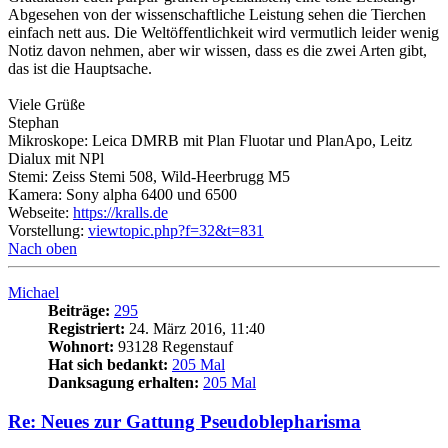
Abgesehen von der wissenschaftliche Leistung sehen die Tierchen
einfach nett aus. Die Weltöffentlichkeit wird vermutlich leider wenig
Notiz davon nehmen, aber wir wissen, dass es die zwei Arten gibt,
das ist die Hauptsache.
Viele Grüße
Stephan
Mikroskope: Leica DMRB mit Plan Fluotar und PlanApo, Leitz
Dialux mit NPl
Stemi: Zeiss Stemi 508, Wild-Heerbrugg M5
Kamera: Sony alpha 6400 und 6500
Webseite:
https://kralls.de
Vorstellung:
viewtopic.php?f=32&t=831
Nach oben
Michael
Beiträge:
295
Registriert:
24. März 2016, 11:40
Wohnort:
93128 Regenstauf
Hat sich bedankt:
205 Mal
Danksagung erhalten:
205 Mal
Re: Neues zur Gattung Pseudoblepharisma