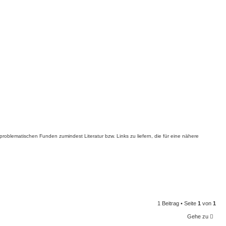
oblematischen Funden zumindest Literatur bzw. Links zu liefern, die für eine nähere
1 Beitrag • Seite
1
von
1
Gehe zu