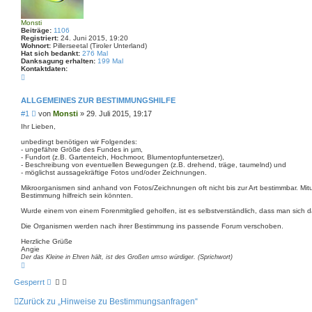
c
h
Monsti
e
Beiträge:
1106
Registriert:
24. Juni 2015, 19:20
Wohnort:
Pillerseetal (Tiroler Unterland)
Hat sich bedankt:
276 Mal
Danksagung erhalten:
199 Mal
Kontaktdaten:
K
o
n
t
ALLGEMEINES ZUR BESTIMMUNGSHILFE
a
B
#1
von
Monsti
»
29. Juli 2015, 19:17
k
t
e
Ihr Lieben,
d
i
a
unbedingt benötigen wir Folgendes:
t
t
- ungefähre Größe des Fundes in µm,
r
e
- Fundort (z.B. Gartenteich, Hochmoor, Blumentopfuntersetzer),
n
a
- Beschreibung von eventuellen Bewegungen (z.B. drehend, träge, taumelnd) und
v
g
- möglichst aussagekräftige Fotos und/oder Zeichnungen.
o
n
Mikroorganismen sind anhand von Fotos/Zeichnungen oft nicht bis zur Art bestimmbar. Mit
M
Bestimmung hilfreich sein könnten.
o
n
Wurde einem von einem Forenmitglied geholfen, ist es selbstverständlich, dass man sich da
s
t
Die Organismen werden nach ihrer Bestimmung ins passende Forum verschoben.
i
Herzliche Grüße
Angie
Der das Kleine in Ehren hält, ist des Großen umso würdiger. (Sprichwort)
N
a
c
Gesperrt
h
o
Zurück zu „Hinweise zu Bestimmungsanfragen“
b
e