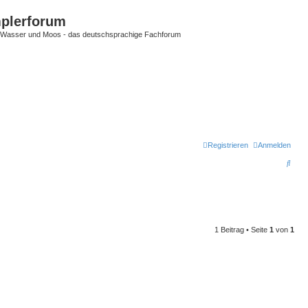
plerforum
im Wasser und Moos - das deutschsprachige Fachforum
Registrieren
Anmelden
S
u
c
h
e
1 Beitrag • Seite
1
von
1