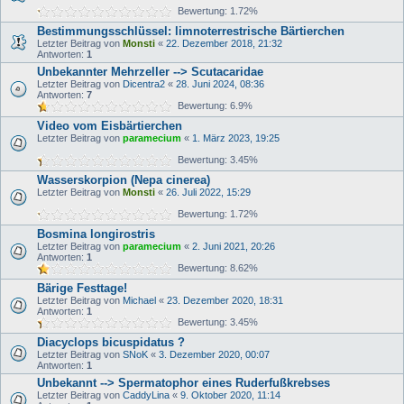
Bewertung: 1.72%
Bestimmungsschlüssel: limnoterrestrische Bärtierchen
Letzter Beitrag von
Monsti
«
22. Dezember 2018, 21:32
Antworten:
1
Unbekannter Mehrzeller --> Scutacaridae
Letzter Beitrag von
Dicentra2
«
28. Juni 2024, 08:36
Antworten:
7
Bewertung: 6.9%
Video vom Eisbärtierchen
Letzter Beitrag von
paramecium
«
1. März 2023, 19:25
Bewertung: 3.45%
Wasserskorpion (Nepa cinerea)
Letzter Beitrag von
Monsti
«
26. Juli 2022, 15:29
Bewertung: 1.72%
Bosmina longirostris
Letzter Beitrag von
paramecium
«
2. Juni 2021, 20:26
Antworten:
1
Bewertung: 8.62%
Bärige Festtage!
Letzter Beitrag von
Michael
«
23. Dezember 2020, 18:31
Antworten:
1
Bewertung: 3.45%
Diacyclops bicuspidatus ?
Letzter Beitrag von
SNoK
«
3. Dezember 2020, 00:07
Antworten:
1
Unbekannt --> Spermatophor eines Ruderfußkrebses
Letzter Beitrag von
CaddyLina
«
9. Oktober 2020, 11:14