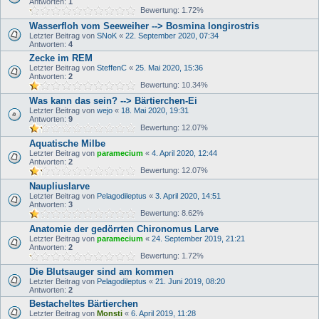
Antworten:
1
Bewertung: 1.72%
Wasserfloh vom Seeweiher --> Bosmina longirostris
Letzter Beitrag von
SNoK
«
22. September 2020, 07:34
Antworten:
4
Zecke im REM
Letzter Beitrag von
SteffenC
«
25. Mai 2020, 15:36
Antworten:
2
Bewertung: 10.34%
Was kann das sein? --> Bärtierchen-Ei
Letzter Beitrag von
wejo
«
18. Mai 2020, 19:31
Antworten:
9
Bewertung: 12.07%
Aquatische Milbe
Letzter Beitrag von
paramecium
«
4. April 2020, 12:44
Antworten:
2
Bewertung: 12.07%
Naupliuslarve
Letzter Beitrag von
Pelagodileptus
«
3. April 2020, 14:51
Antworten:
3
Bewertung: 8.62%
Anatomie der gedörrten Chironomus Larve
Letzter Beitrag von
paramecium
«
24. September 2019, 21:21
Antworten:
2
Bewertung: 1.72%
Die Blutsauger sind am kommen
Letzter Beitrag von
Pelagodileptus
«
21. Juni 2019, 08:20
Antworten:
2
Bestacheltes Bärtierchen
Letzter Beitrag von
Monsti
«
6. April 2019, 11:28