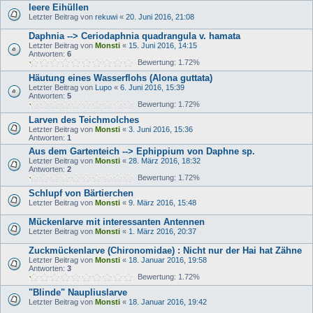
leere Eihüllen
Letzter Beitrag von
rekuwi
«
20. Juni 2016, 21:08
Daphnia --> Ceriodaphnia quadrangula v. hamata
Letzter Beitrag von
Monsti
«
15. Juni 2016, 14:15
Antworten:
6
Bewertung: 1.72%
Häutung eines Wasserflohs (Alona guttata)
Letzter Beitrag von
Lupo
«
6. Juni 2016, 15:39
Antworten:
5
Bewertung: 1.72%
Larven des Teichmolches
Letzter Beitrag von
Monsti
«
3. Juni 2016, 15:36
Antworten:
1
Aus dem Gartenteich --> Ephippium von Daphne sp.
Letzter Beitrag von
Monsti
«
28. März 2016, 18:32
Antworten:
2
Bewertung: 1.72%
Schlupf von Bärtierchen
Letzter Beitrag von
Monsti
«
9. März 2016, 15:48
Mückenlarve mit interessanten Antennen
Letzter Beitrag von
Monsti
«
1. März 2016, 20:37
Zuckmückenlarve (Chironomidae) : Nicht nur der Hai hat Zähne
Letzter Beitrag von
Monsti
«
18. Januar 2016, 19:58
Antworten:
3
Bewertung: 1.72%
"Blinde" Naupliuslarve
Letzter Beitrag von
Monsti
«
18. Januar 2016, 19:42