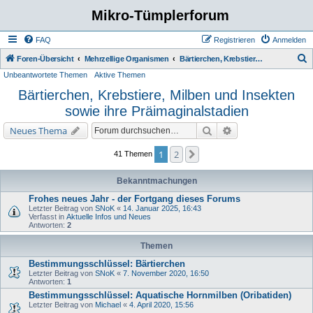
Mikro-Tümplerforum
FAQ
Registrieren
Anmelden
S
Foren-Übersicht
Mehrzellige Organismen
Bärtierchen, Krebstiere, Milben und Insekten sowie ihre Präimaginalstadien
Unbeantwortete Themen
Aktive Themen
u
Bärtierchen, Krebstiere, Milben und Insekten
c
sowie ihre Präimaginalstadien
h
e
Suche
Erweiterte Suche
Neues Thema
1
2
Nächste
41 Themen
Bekanntmachungen
Frohes neues Jahr - der Fortgang dieses Forums
Letzter Beitrag von
SNoK
«
14. Januar 2025, 16:43
Verfasst in
Aktuelle Infos und Neues
Antworten:
2
Themen
Bestimmungsschlüssel: Bärtierchen
Letzter Beitrag von
SNoK
«
7. November 2020, 16:50
Antworten:
1
Bestimmungsschlüssel: Aquatische Hornmilben (Oribatiden)
Letzter Beitrag von
Michael
«
4. April 2020, 15:56