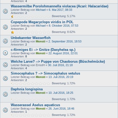
Antworten:
4
Wassermilbe Porolohmannella violacea (Acari: Halacaridae)
Letzter Beitrag von
Michael
«
6. Mai 2017, 08:33
Antworten:
2
Bewertung: 5.17%
Copepode Megacyclops viridis in POL
Letzter Beitrag von
Michael
«
8. Oktober 2016, 07:53
Antworten:
2
Bewertung: 8.62%
Unbekannter Wasserfloh
Letzter Beitrag von
Monsti
«
2. September 2016, 18:53
Antworten:
2
c-förmiges Ei --> Gnitze (Dasyhelea sp.)
Letzter Beitrag von
Monsti
«
22. August 2016, 22:01
Antworten:
8
Welche Larve? --> Puppe von Chaoborus (Büschelmücke)
Letzter Beitrag von
ErnstH
«
30. Juli 2016, 21:18
Antworten:
4
Simocephalus ? --> Simocephalus vetulus
Letzter Beitrag von
Monsti
«
13. Juli 2016, 20:19
Antworten:
2
Bewertung: 1.72%
Daphnia longispina
Letzter Beitrag von
Monsti
«
10. Juli 2016, 18:25
Bewertung: 1.72%
Wasserassel Aselus aquaticus
Letzter Beitrag von
Monsti
«
26. Juni 2016, 18:46
Antworten:
1
Bewertung: 1.72%