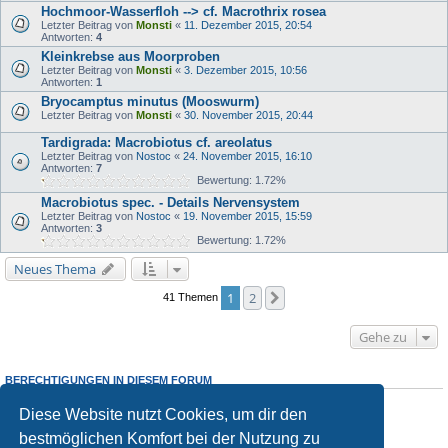
Hochmoor-Wasserfloh --> cf. Macrothrix rosea
Letzter Beitrag von
Monsti
«
11. Dezember 2015, 20:54
Antworten:
4
Kleinkrebse aus Moorproben
Letzter Beitrag von
Monsti
«
3. Dezember 2015, 10:56
Antworten:
1
Bryocamptus minutus (Mooswurm)
Letzter Beitrag von
Monsti
«
30. November 2015, 20:44
Tardigrada: Macrobiotus cf. areolatus
Letzter Beitrag von
Nostoc
«
24. November 2015, 16:10
Antworten:
7
Bewertung: 1.72%
Macrobiotus spec. - Details Nervensystem
Letzter Beitrag von
Nostoc
«
19. November 2015, 15:59
Antworten:
3
Bewertung: 1.72%
Neues Thema
1
2
Nächste
41 Themen
Gehe zu
BERECHTIGUNGEN IN DIESEM FORUM
Du darfst
keine
neuen Themen in diesem Forum erstellen.
Diese Website nutzt Cookies, um dir den
Du darfst
keine
Antworten zu Themen in diesem Forum erstellen.
Du darfst deine Beiträge in diesem Forum
nicht
ändern.
bestmöglichen Komfort bei der Nutzung zu
Du darfst deine Beiträge in diesem Forum
nicht
löschen.