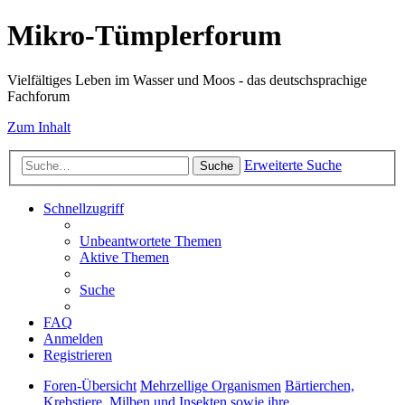
Mikro-Tümplerforum
Vielfältiges Leben im Wasser und Moos - das deutschsprachige
Fachforum
Zum Inhalt
Erweiterte Suche
Suche
Schnellzugriff
Unbeantwortete Themen
Aktive Themen
Suche
FAQ
Anmelden
Registrieren
Foren-Übersicht
Mehrzellige Organismen
Bärtierchen,
Krebstiere, Milben und Insekten sowie ihre