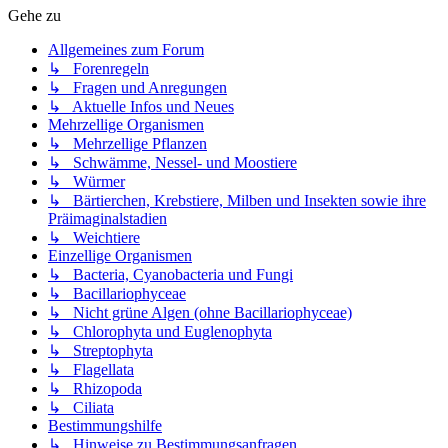
Gehe zu
Allgemeines zum Forum
↳ Forenregeln
↳ Fragen und Anregungen
↳ Aktuelle Infos und Neues
Mehrzellige Organismen
↳ Mehrzellige Pflanzen
↳ Schwämme, Nessel- und Moostiere
↳ Würmer
↳ Bärtierchen, Krebstiere, Milben und Insekten sowie ihre
Präimaginalstadien
↳ Weichtiere
Einzellige Organismen
↳ Bacteria, Cyanobacteria und Fungi
↳ Bacillariophyceae
↳ Nicht grüne Algen (ohne Bacillariophyceae)
↳ Chlorophyta und Euglenophyta
↳ Streptophyta
↳ Flagellata
↳ Rhizopoda
↳ Ciliata
Bestimmungshilfe
↳ Hinweise zu Bestimmungsanfragen