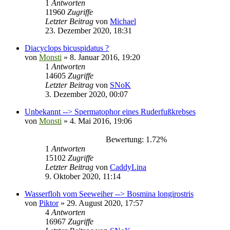
1
Antworten
11960
Zugriffe
Letzter Beitrag
von
Michael
23. Dezember 2020, 18:31
Diacyclops bicuspidatus ?
von
Monsti
» 8. Januar 2016, 19:20
1
Antworten
14605
Zugriffe
Letzter Beitrag
von
SNoK
3. Dezember 2020, 00:07
Unbekannt --> Spermatophor eines Ruderfußkrebses
von
Monsti
» 4. Mai 2016, 19:06
Bewertung: 1.72%
1
Antworten
15102
Zugriffe
Letzter Beitrag
von
CaddyLina
9. Oktober 2020, 11:14
Wasserfloh vom Seeweiher --> Bosmina longirostris
von
Piktor
» 29. August 2020, 17:57
4
Antworten
16967
Zugriffe