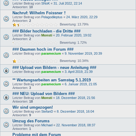
Letzter Beitrag von
SNoK
«
31. Juli 2022, 22:14
Antworten:
10
Nachruf: Wilhelm Foissner †
Letzter Beitrag von
Pelagodileptus
«
24. März 2020, 22:29
Antworten:
2
Bewertung: 13.79%
### Bilder hochladen - die Dritte ###
Letzter Beitrag von
Monsti
«
20. Februar 2020, 19:02
Antworten:
2
Bewertung: 1.72%
### Daumen hoch im Forum ###
Letzter Beitrag von
paramecium
«
9. November 2019, 20:39
Bewertung: 10.34%
### Upload von Bildern - neue Anleitung ###
Letzter Beitrag von
paramecium
«
3. April 2019, 21:39
** Wartungsarbeiten am Samstag 5.1.2019
Letzter Beitrag von
paramecium
«
6. Januar 2019, 21:05
Antworten:
3
### NEU: Upload von Bildern ###
Letzter Beitrag von
Monsti
«
18. Dezember 2018, 21:56
Antworten:
18
Wir sind umgezogen!
Letzter Beitrag von
StefanD
«
8. Dezember 2018, 16:04
Antworten:
9
Umzug des Forums
Letzter Beitrag von
Michael
«
22. November 2018, 08:37
Antworten:
1
Probleme mit dem Forum