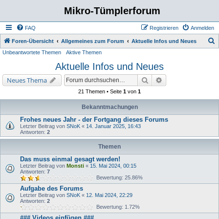
Mikro-Tümplerforum
FAQ
Registrieren
Anmelden
S
Foren-Übersicht
Allgemeines zum Forum
Aktuelle Infos und Neues
Unbeantwortete Themen
Aktive Themen
u
Aktuelle Infos und Neues
c
h
Suche
Erweiterte Suche
Neues Thema
e
21 Themen • Seite
1
von
1
Bekanntmachungen
Frohes neues Jahr - der Fortgang dieses Forums
Letzter Beitrag von
SNoK
«
14. Januar 2025, 16:43
Antworten:
2
Themen
Das muss einmal gesagt werden!
Letzter Beitrag von
Monsti
«
15. Mai 2024, 00:15
Antworten:
7
Bewertung: 25.86%
Aufgabe des Forums
Letzter Beitrag von
SNoK
«
12. Mai 2024, 22:29
Antworten:
2
Bewertung: 1.72%
### Videos einfügen ###