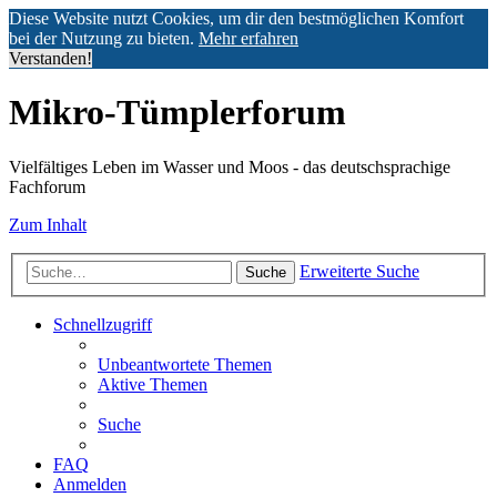
Diese Website nutzt Cookies, um dir den bestmöglichen Komfort
bei der Nutzung zu bieten.
Mehr erfahren
Verstanden!
Mikro-Tümplerforum
Vielfältiges Leben im Wasser und Moos - das deutschsprachige
Fachforum
Zum Inhalt
Erweiterte Suche
Suche
Schnellzugriff
Unbeantwortete Themen
Aktive Themen
Suche
FAQ
Anmelden