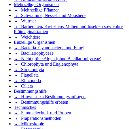
Mehrzellige Organismen
↳ Mehrzellige Pflanzen
↳ Schwämme, Nessel- und Moostiere
↳ Würmer
↳ Bärtierchen, Krebstiere, Milben und Insekten sowie ihre
Präimaginalstadien
↳ Weichtiere
Einzellige Organismen
↳ Bacteria, Cyanobacteria und Fungi
↳ Bacillariophyceae
↳ Nicht grüne Algen (ohne Bacillariophyceae)
↳ Chlorophyta und Euglenophyta
↳ Streptophyta
↳ Flagellata
↳ Rhizopoda
↳ Ciliata
Bestimmungshilfe
↳ Hinweise zu Bestimmungsanfragen
↳ Bestimmungshilfe erbeten
Technisches
↳ Sammeltechnik und Proben
↳ Präparationsmethoden
↳ Mikroskopie