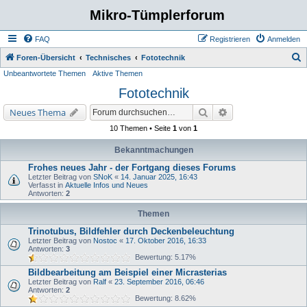
Mikro-Tümplerforum
FAQ
Registrieren
Anmelden
S
Foren-Übersicht
Technisches
Fototechnik
Unbeantwortete Themen
Aktive Themen
u
Fototechnik
c
h
Suche
Erweiterte Suche
Neues Thema
e
10 Themen • Seite
1
von
1
Bekanntmachungen
Frohes neues Jahr - der Fortgang dieses Forums
Letzter Beitrag von
SNoK
«
14. Januar 2025, 16:43
Verfasst in
Aktuelle Infos und Neues
Antworten:
2
Themen
Trinotubus, Bildfehler durch Deckenbeleuchtung
Letzter Beitrag von
Nostoc
«
17. Oktober 2016, 16:33
Antworten:
3
Bewertung: 5.17%
Bildbearbeitung am Beispiel einer Micrasterias
Letzter Beitrag von
Ralf
«
23. September 2016, 06:46
Antworten:
2
Bewertung: 8.62%