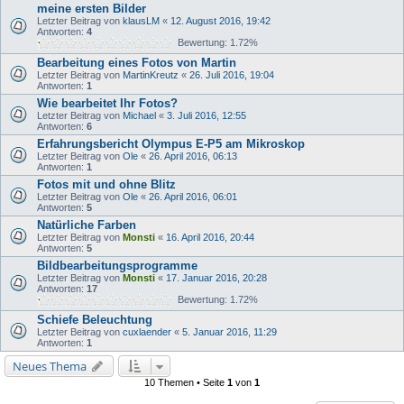
meine ersten Bilder
Letzter Beitrag von
klausLM
«
12. August 2016, 19:42
Antworten:
4
Bewertung: 1.72%
Bearbeitung eines Fotos von Martin
Letzter Beitrag von
MartinKreutz
«
26. Juli 2016, 19:04
Antworten:
1
Wie bearbeitet Ihr Fotos?
Letzter Beitrag von
Michael
«
3. Juli 2016, 12:55
Antworten:
6
Erfahrungsbericht Olympus E-P5 am Mikroskop
Letzter Beitrag von
Ole
«
26. April 2016, 06:13
Antworten:
1
Fotos mit und ohne Blitz
Letzter Beitrag von
Ole
«
26. April 2016, 06:01
Antworten:
5
Natürliche Farben
Letzter Beitrag von
Monsti
«
16. April 2016, 20:44
Antworten:
5
Bildbearbeitungsprogramme
Letzter Beitrag von
Monsti
«
17. Januar 2016, 20:28
Antworten:
17
Bewertung: 1.72%
Schiefe Beleuchtung
Letzter Beitrag von
cuxlaender
«
5. Januar 2016, 11:29
Antworten:
1
Neues Thema
10 Themen • Seite
1
von
1