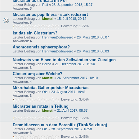
Micrasterias truncata im Pol
Letzter Beitrag von
Ralf
«
23. September 2018, 15:27
Antworten:
3
Micrasterias papillifera - stark reduziert
Letzter Beitrag von
Monsti
«
15. Juli 2018, 20:12
Antworten:
5
Bewertung: 1.72%
Ist das ein Closterium?
Letzter Beitrag von
HenrivanDodeweerd
«
26. März 2018, 08:07
Antworten:
4
Anomoeoneis sphaerophora?
Letzter Beitrag von
HenrivanDodeweerd
«
26. März 2018, 08:03
Nachweis von Eisen in den Zellwänden von Zieralgen
Letzter Beitrag von
Bernd
«
21. Dezember 2017, 19:50
Antworten:
3
Closterium; aber Welche?
Letzter Beitrag von
Monsti
«
26. September 2017, 18:10
Antworten:
4
Mikrohabitat Gallertpolster Micrasterias
Letzter Beitrag von
Ole
«
23. August 2017, 19:41
Antworten:
3
Bewertung: 3.45%
Micrasterias rotata in Teilung
Letzter Beitrag von
Monsti
«
21. April 2017, 08:37
Bewertung: 1.72%
Desmidiaceen aus dem Bärenfilz (Tirol/Salzburg)
Letzter Beitrag von
Ole
«
28. September 2016, 16:58
Antworten:
3
Bewertung: 3.45%