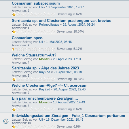
Cosmarium subspeciosum
Letzter Beitrag von
Uli
«
13. September 2025, 19:17
Antworten:
2
Bewertung: 8.62%
Serritaenia sp. und Closterium praelongum var. brevius
Letzter Beitrag von
Pelagodileptus
«
28. August 2024, 09:24
Antworten:
1
Bewertung: 10.34%
Cosmarium spec.
Letzter Beitrag von
Uli
«
1. Mai 2023, 08:46
Antworten:
2
Bewertung: 5.17%
Welche Staurastrum-Art?
Letzter Beitrag von
Monsti
«
29. April 2023, 17:01
Antworten:
4
Serritaenia sp. - Alge des Jahres 2023
Letzter Beitrag von
KayZed
«
21. April 2023, 08:18
Antworten:
3
Bewertung: 10.34%
Welche Closterium-Alge? --> Cl. acerosum
Letzter Beitrag von
KayZed
«
20. August 2022, 12:40
Antworten:
2
Ein paar unscheinbarere Zieralgen ...
Letzter Beitrag von
Monsti
«
13. August 2022, 14:49
Antworten:
4
Bewertung: 8.62%
Entwicklungsstadium Zieralgen - Foto_1 Cosmarium portianum
Letzter Beitrag von
Uli
«
18. Dezember 2021, 10:49
Antworten:
10
Bewertung: 6.9%