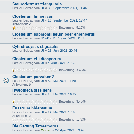
Staurodesmus triangularis
Letzter Beitrag von
Uli
«
30. September 2021, 11:46
Closterium limneticum
Letzter Beitrag von
Uli
«
16. September 2021, 17:47
Antworten:
2
Bewertung: 5.17%
Closterium submoniliferum oder ehrenbergii
Letzter Beitrag von
SNoK
«
11. August 2021, 11:35
Cylindrocystis cf.gracilis
Letzter Beitrag von
Uli
«
23. Juni 2021, 20:46
Closterium cf. idiosporum
Letzter Beitrag von
Uli
«
4. Juni 2021, 21:50
Bewertung: 3.45%
Closterium parvulum?
Letzter Beitrag von
Uli
«
30. Mai 2021, 11:58
Antworten:
5
Hyalotheca dissiliens
Letzter Beitrag von
Uli
«
15. Mai 2021, 10:19
Bewertung: 3.45%
Euastrum bidentatum
Letzter Beitrag von
Uli
«
14. Mai 2021, 17:16
Antworten:
2
Bewertung: 1.72%
Die Gattung Tetmemorus
Letzter Beitrag von
Monsti
«
27. April 2021, 19:42