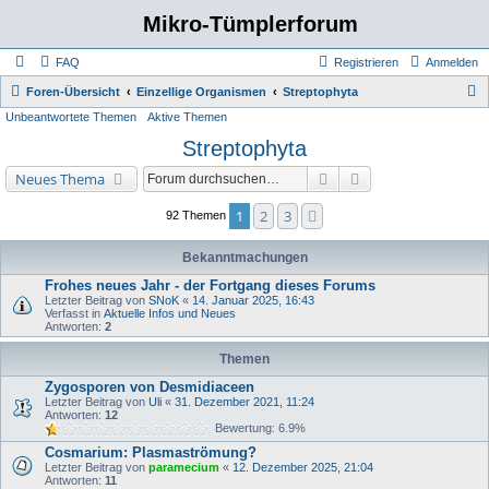
Mikro-Tümplerforum
FAQ
Registrieren
Anmelden
S
Foren-Übersicht
Einzellige Organismen
Streptophyta
Unbeantwortete Themen
Aktive Themen
u
Streptophyta
c
h
Suche
Erweiterte Suche
Neues Thema
e
1
2
3
Nächste
92 Themen
Bekanntmachungen
Frohes neues Jahr - der Fortgang dieses Forums
Letzter Beitrag von
SNoK
«
14. Januar 2025, 16:43
Verfasst in
Aktuelle Infos und Neues
Antworten:
2
Themen
Zygosporen von Desmidiaceen
Letzter Beitrag von
Uli
«
31. Dezember 2021, 11:24
Antworten:
12
Bewertung: 6.9%
Cosmarium: Plasmaströmung?
Letzter Beitrag von
paramecium
«
12. Dezember 2025, 21:04
Antworten:
11