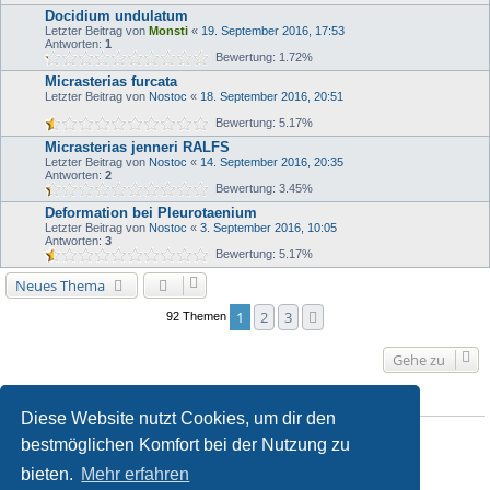
Docidium undulatum
Letzter Beitrag von
Monsti
«
19. September 2016, 17:53
Antworten:
1
Bewertung: 1.72%
Micrasterias furcata
Letzter Beitrag von
Nostoc
«
18. September 2016, 20:51
Bewertung: 5.17%
Micrasterias jenneri RALFS
Letzter Beitrag von
Nostoc
«
14. September 2016, 20:35
Antworten:
2
Bewertung: 3.45%
Deformation bei Pleurotaenium
Letzter Beitrag von
Nostoc
«
3. September 2016, 10:05
Antworten:
3
Bewertung: 5.17%
Neues Thema
1
2
3
Nächste
92 Themen
Gehe zu
BERECHTIGUNGEN IN DIESEM FORUM
Diese Website nutzt Cookies, um dir den
Du darfst
keine
neuen Themen in diesem Forum erstellen.
bestmöglichen Komfort bei der Nutzung zu
Du darfst
keine
Antworten zu Themen in diesem Forum erstellen.
Du darfst deine Beiträge in diesem Forum
nicht
ändern.
bieten.
Mehr erfahren
Du darfst deine Beiträge in diesem Forum
nicht
löschen.
Du darfst
keine
Dateianhänge in diesem Forum erstellen.