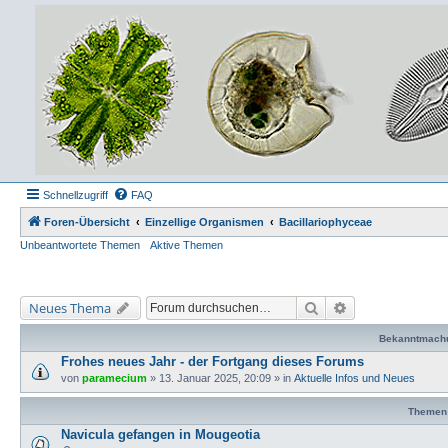
Schnellzugriff
FAQ
Foren-Übersicht
Einzellige Organismen
Bacillariophyceae
Unbeantwortete Themen
Aktive Themen
Suche
Erweiterte Suche
Neues Thema
Bekanntmach
Frohes neues Jahr - der Fortgang dieses Forums
von
paramecium
» 13. Januar 2025, 20:09 » in
Aktuelle Infos und Neues
Themen
Navicula gefangen in Mougeotia