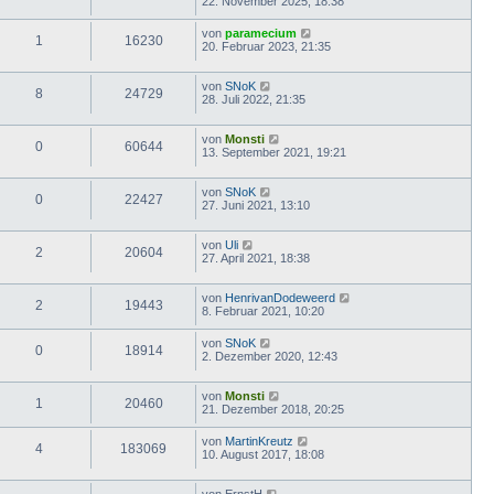
22. November 2025, 18:38
von
paramecium
1
16230
20. Februar 2023, 21:35
von
SNoK
8
24729
28. Juli 2022, 21:35
von
Monsti
0
60644
13. September 2021, 19:21
von
SNoK
0
22427
27. Juni 2021, 13:10
von
Uli
2
20604
27. April 2021, 18:38
von
HenrivanDodeweerd
2
19443
8. Februar 2021, 10:20
von
SNoK
0
18914
2. Dezember 2020, 12:43
von
Monsti
1
20460
21. Dezember 2018, 20:25
von
MartinKreutz
4
183069
10. August 2017, 18:08