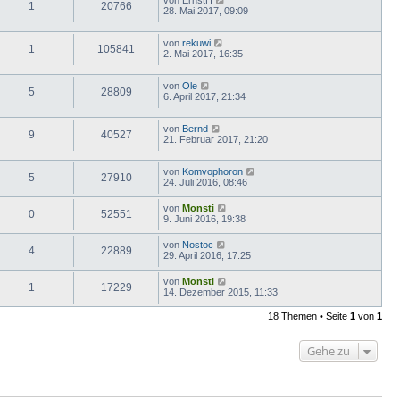
von
ErnstH
1
20766
28. Mai 2017, 09:09
von
rekuwi
1
105841
2. Mai 2017, 16:35
von
Ole
5
28809
6. April 2017, 21:34
von
Bernd
9
40527
21. Februar 2017, 21:20
von
Komvophoron
5
27910
24. Juli 2016, 08:46
von
Monsti
0
52551
9. Juni 2016, 19:38
von
Nostoc
4
22889
29. April 2016, 17:25
von
Monsti
1
17229
14. Dezember 2015, 11:33
18 Themen • Seite
1
von
1
Gehe zu