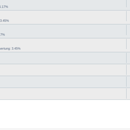
5.17%
 3.45%
17%
rtung: 3.45%