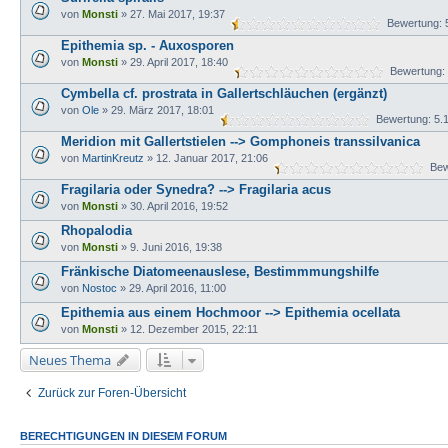
von
Monsti
» 27. Mai 2017, 19:37
Bewertung: 
Epithemia sp. - Auxosporen
von
Monsti
» 29. April 2017, 18:40
Bewertung:
Cymbella cf. prostrata in Gallertschläuchen (ergänzt)
von
Ole
» 29. März 2017, 18:01
Bewertung: 5.
Meridion mit Gallertstielen --> Gomphoneis transsilvanica
von
MartinKreutz
» 12. Januar 2017, 21:06
Bewe
Fragilaria oder Synedra? --> Fragilaria acus
von
Monsti
» 30. April 2016, 19:52
Rhopalodia
von
Monsti
» 9. Juni 2016, 19:38
Fränkische Diatomeenauslese, Bestimmmungshilfe
von
Nostoc
» 29. April 2016, 11:00
Epithemia aus einem Hochmoor --> Epithemia ocellata
von
Monsti
» 12. Dezember 2015, 22:11
Neues Thema
Zurück zur Foren-Übersicht
BERECHTIGUNGEN IN DIESEM FORUM