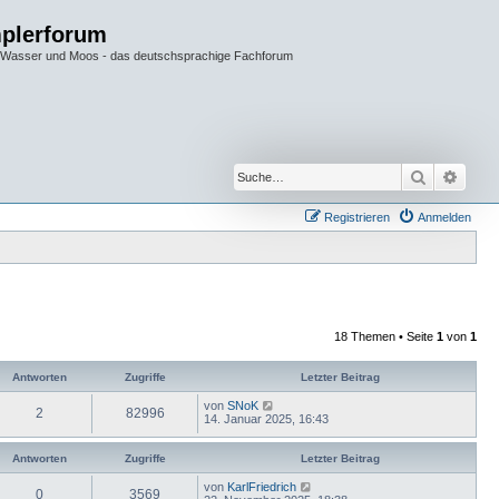
plerforum
im Wasser und Moos - das deutschsprachige Fachforum
Suche
Erwei
Registrieren
Anmelden
18 Themen • Seite
1
von
1
Antworten
Zugriffe
Letzter Beitrag
von
SNoK
2
82996
14. Januar 2025, 16:43
Antworten
Zugriffe
Letzter Beitrag
von
KarlFriedrich
0
3569