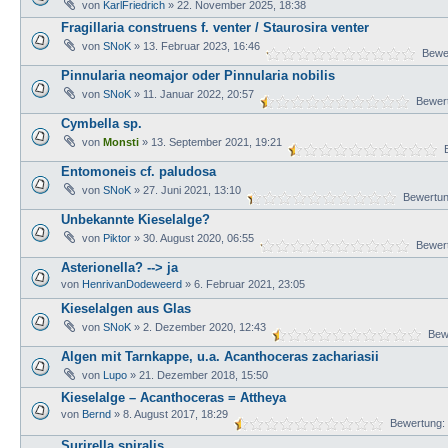
von
KarlFriedrich
» 22. November 2025, 18:38
Fragillaria construens f. venter / Staurosira venter
von
SNoK
» 13. Februar 2023, 16:46
Bewer
Pinnularia neomajor oder Pinnularia nobilis
von
SNoK
» 11. Januar 2022, 20:57
Bewert
Cymbella sp.
von
Monsti
» 13. September 2021, 19:21
B
Entomoneis cf. paludosa
von
SNoK
» 27. Juni 2021, 13:10
Bewertun
Unbekannte Kieselalge?
von
Piktor
» 30. August 2020, 06:55
Bewert
Asterionella? --> ja
von
HenrivanDodeweerd
» 6. Februar 2021, 23:05
Kieselalgen aus Glas
von
SNoK
» 2. Dezember 2020, 12:43
Bewe
Algen mit Tarnkappe, u.a. Acanthoceras zachariasii
von
Lupo
» 21. Dezember 2018, 15:50
Kieselalge – Acanthoceras = Attheya
von
Bernd
» 8. August 2017, 18:29
Bewertung:
Surirella spiralis