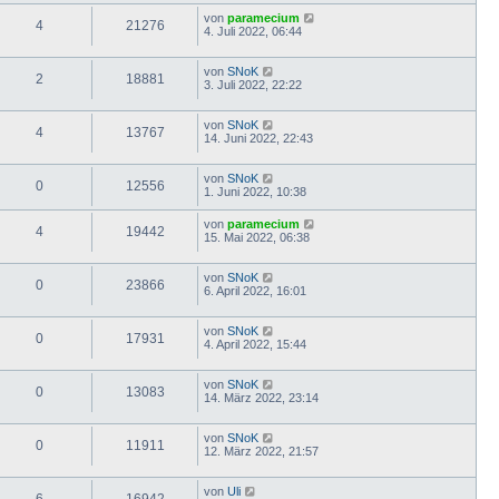
von
paramecium
4
21276
4. Juli 2022, 06:44
von
SNoK
2
18881
3. Juli 2022, 22:22
von
SNoK
4
13767
14. Juni 2022, 22:43
von
SNoK
0
12556
1. Juni 2022, 10:38
von
paramecium
4
19442
15. Mai 2022, 06:38
von
SNoK
0
23866
6. April 2022, 16:01
von
SNoK
0
17931
4. April 2022, 15:44
von
SNoK
0
13083
14. März 2022, 23:14
von
SNoK
0
11911
12. März 2022, 21:57
von
Uli