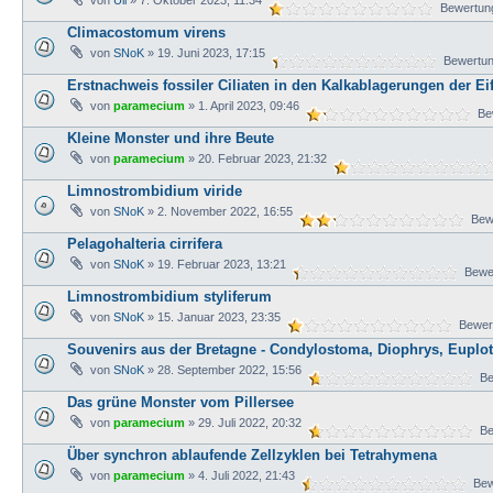
von
Uli
» 7. Oktober 2023, 11:34
Bewertung
Climacostomum virens
von
SNoK
» 19. Juni 2023, 17:15
Bewertun
Erstnachweis fossiler Ciliaten in den Kalkablagerungen der Eif
von
paramecium
» 1. April 2023, 09:46
Bew
Kleine Monster und ihre Beute
von
paramecium
» 20. Februar 2023, 21:32
Limnostrombidium viride
von
SNoK
» 2. November 2022, 16:55
Bewe
Pelagohalteria cirrifera
von
SNoK
» 19. Februar 2023, 13:21
Bewer
Limnostrombidium styliferum
von
SNoK
» 15. Januar 2023, 23:35
Bewert
Souvenirs aus der Bretagne - Condylostoma, Diophrys, Euplo
von
SNoK
» 28. September 2022, 15:56
Bew
Das grüne Monster vom Pillersee
von
paramecium
» 29. Juli 2022, 20:32
Bew
Über synchron ablaufende Zellzyklen bei Tetrahymena
von
paramecium
» 4. Juli 2022, 21:43
Bewe