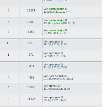
1. März 2020, 19:38
von
paramecium
5
23281
3. Januar 2019, 22:47
von
paramecium
4
22868
13. Dezember 2018, 21:58
von
paramecium
9
5362
27. Mai 2026, 21:05
von
spectrum
11
3819
29. April 2026, 21:53
von
spectrum
1
671
22. April 2026, 09:50
von
spectrum
3
6411
12. April 2026, 08:34
von
KarlFriedrich
4
4592
9. Dezember 2025, 11:23
von
Monsti
4
15065
11. August 2025, 15:02
von
spectrum
4
11436
23. April 2025, 14:52