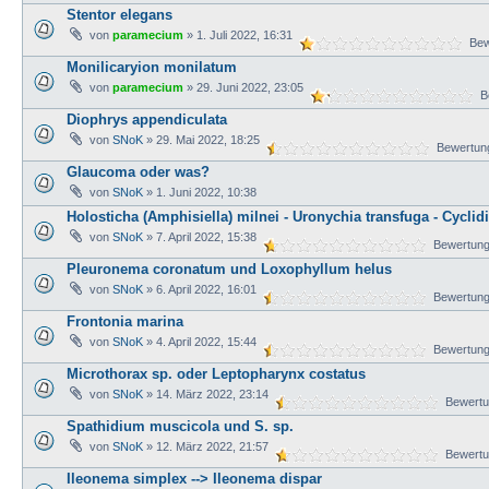
Stentor elegans
von
paramecium
» 1. Juli 2022, 16:31
Bewe
Monilicaryion monilatum
von
paramecium
» 29. Juni 2022, 23:05
Be
Diophrys appendiculata
von
SNoK
» 29. Mai 2022, 18:25
Bewertung
Glaucoma oder was?
von
SNoK
» 1. Juni 2022, 10:38
Holosticha (Amphisiella) milnei - Uronychia transfuga - Cycl
von
SNoK
» 7. April 2022, 15:38
Bewertung
Pleuronema coronatum und Loxophyllum helus
von
SNoK
» 6. April 2022, 16:01
Bewertung
Frontonia marina
von
SNoK
» 4. April 2022, 15:44
Bewertung
Microthorax sp. oder Leptopharynx costatus
von
SNoK
» 14. März 2022, 23:14
Bewertu
Spathidium muscicola und S. sp.
von
SNoK
» 12. März 2022, 21:57
Bewertu
Ileonema simplex --> Ileonema dispar