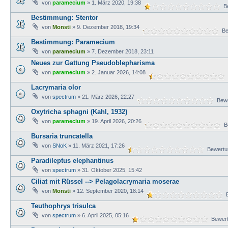
von
paramecium
» 1. März 2020, 19:38
Be
Bestimmung: Stentor
von
Monsti
» 9. Dezember 2018, 19:34
Bew
Bestimmung: Paramecium
von
paramecium
» 7. Dezember 2018, 23:11
Neues zur Gattung Pseudoblepharisma
von
paramecium
» 2. Januar 2026, 14:08
B
Lacrymaria olor
von
spectrum
» 21. März 2026, 22:27
Bewe
Oxytricha sphagni (Kahl, 1932)
von
paramecium
» 19. April 2026, 20:26
Be
Bursaria truncatella
von
SNoK
» 11. März 2021, 17:26
Bewertun
Paradileptus elephantinus
von
spectrum
» 31. Oktober 2025, 15:42
Ciliat mit Rüssel --> Pelagolacrymaria moserae
von
Monsti
» 12. September 2020, 18:14
B
Teuthophrys trisulca
von
spectrum
» 6. April 2025, 05:16
Bewert