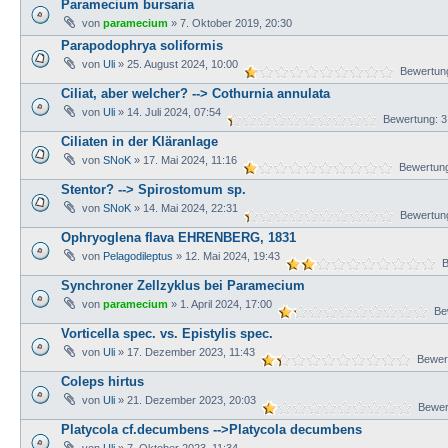
Paramecium bursaria
von
paramecium
» 7. Oktober 2019, 20:30
Parapodophrya soliformis
von
Uli
» 25. August 2024, 10:00
Bewertung
Ciliat, aber welcher? --> Cothurnia annulata
von
Uli
» 14. Juli 2024, 07:54
Bewertung: 3
Ciliaten in der Kläranlage
von
SNoK
» 17. Mai 2024, 11:16
Bewertung
Stentor? --> Spirostomum sp.
von
SNoK
» 14. Mai 2024, 22:31
Bewertung
Ophryoglena flava EHRENBERG, 1831
von
Pelagodileptus
» 12. Mai 2024, 19:43
Be
Synchroner Zellzyklus bei Paramecium
von
paramecium
» 1. April 2024, 17:00
Bew
Vorticella spec. vs. Epistylis spec.
von
Uli
» 17. Dezember 2023, 11:43
Bewert
Coleps hirtus
von
Uli
» 21. Dezember 2023, 20:03
Bewert
Platycola cf.decumbens -->Platycola decumbens