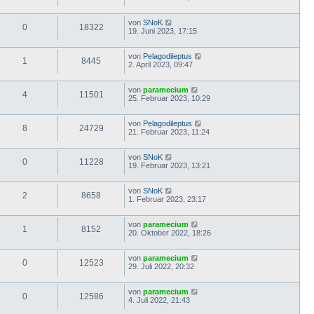
von
SNoK
0
18322
19. Juni 2023, 17:15
von
Pelagodileptus
1
8445
2. April 2023, 09:47
von
paramecium
4
11501
25. Februar 2023, 10:29
von
Pelagodileptus
8
24729
21. Februar 2023, 11:24
von
SNoK
0
11228
19. Februar 2023, 13:21
von
SNoK
2
8658
1. Februar 2023, 23:17
von
paramecium
1
8152
20. Oktober 2022, 18:26
von
paramecium
0
12523
29. Juli 2022, 20:32
von
paramecium
0
12586
4. Juli 2022, 21:43