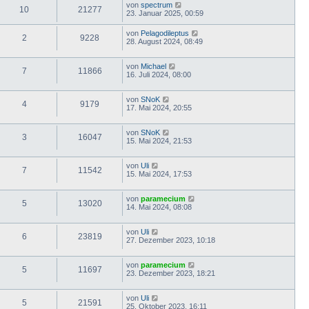
von
spectrum
10
21277
23. Januar 2025, 00:59
von
Pelagodileptus
2
9228
28. August 2024, 08:49
von
Michael
7
11866
16. Juli 2024, 08:00
von
SNoK
4
9179
17. Mai 2024, 20:55
von
SNoK
3
16047
15. Mai 2024, 21:53
von
Uli
7
11542
15. Mai 2024, 17:53
von
paramecium
5
13020
14. Mai 2024, 08:08
von
Uli
6
23819
27. Dezember 2023, 10:18
von
paramecium
5
11697
23. Dezember 2023, 18:21
von
Uli
5
21591
25. Oktober 2023, 16:11