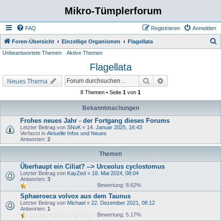
Mikro-Tümplerforum
FAQ
Registrieren
Anmelden
S
Foren-Übersicht
Einzellige Organismen
Flagellata
Unbeantwortete Themen
Aktive Themen
u
Flagellata
c
h
Suche
Erweiterte Suche
Neues Thema
e
8 Themen • Seite
1
von
1
Bekanntmachungen
Frohes neues Jahr - der Fortgang dieses Forums
Letzter Beitrag von
SNoK
«
14. Januar 2025, 16:43
Verfasst in
Aktuelle Infos und Neues
Antworten:
2
Themen
Überhaupt ein Ciliat? --> Urceolus cyclostomus
Letzter Beitrag von
KayZed
«
18. Mai 2024, 08:04
Antworten:
3
Bewertung: 8.62%
Sphaeroeca volvox aus dem Taunus
Letzter Beitrag von
Michael
«
22. Dezember 2021, 08:12
Antworten:
1
Bewertung: 5.17%