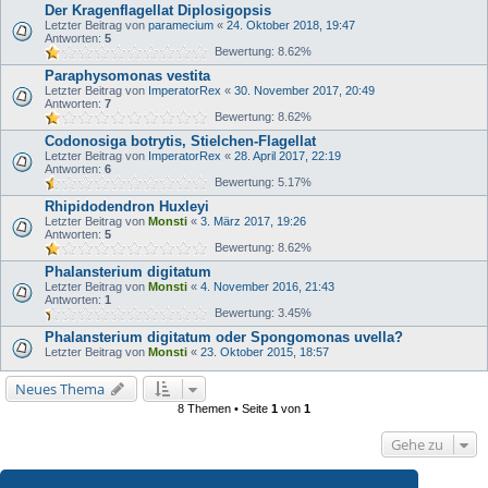
Der Kragenflagellat Diplosigopsis
Letzter Beitrag von
paramecium
«
24. Oktober 2018, 19:47
Antworten:
5
Bewertung: 8.62%
Paraphysomonas vestita
Letzter Beitrag von
ImperatorRex
«
30. November 2017, 20:49
Antworten:
7
Bewertung: 8.62%
Codonosiga botrytis, Stielchen-Flagellat
Letzter Beitrag von
ImperatorRex
«
28. April 2017, 22:19
Antworten:
6
Bewertung: 5.17%
Rhipidodendron Huxleyi
Letzter Beitrag von
Monsti
«
3. März 2017, 19:26
Antworten:
5
Bewertung: 8.62%
Phalansterium digitatum
Letzter Beitrag von
Monsti
«
4. November 2016, 21:43
Antworten:
1
Bewertung: 3.45%
Phalansterium digitatum oder Spongomonas uvella?
Letzter Beitrag von
Monsti
«
23. Oktober 2015, 18:57
Neues Thema
8 Themen • Seite
1
von
1
Gehe zu