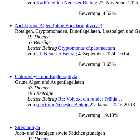
von
KarlFriedrich
Neuester Beitrag
22. November 2025,
Bewertung: 4.52%
Nicht grüne Algen (ohne Bacillariophyceae)
Rotalgen, Cryptomonaden, Dinoflagellaten, Lassoalgen und Ge
19
Themen
57
Beiträge
Letzter Beitrag
Cryptomonas cf.paramecium
von
Uli
Neuester Beitrag
4. September 2024, 16:04
Bewertung: 3.65%
Chlorophyta und Euglenophyta
Grüne Algen und Augenflagellaten
53
Themen
195
Beiträge
Letzter Beitrag
Re: Volvox, ein runder Frühja…
von
spectrum
Neuester Beitrag
25. Januar 2025, 20:13
Bewertung: 19.13%
Streptophyta
Joch- und Zieralgen sowie Fädchengrünalgen
92
Themen