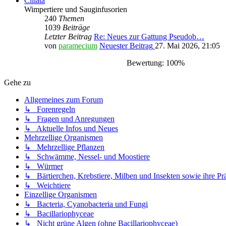
Ciliata
Wimpertiere und Sauginfusorien
240
Themen
1039
Beiträge
Letzter Beitrag
Re: Neues zur Gattung Pseudob…
von
paramecium
Neuester Beitrag
27. Mai 2026, 21:05
Bewertung: 100%
Gehe zu
Allgemeines zum Forum
↳ Forenregeln
↳ Fragen und Anregungen
↳ Aktuelle Infos und Neues
Mehrzellige Organismen
↳ Mehrzellige Pflanzen
↳ Schwämme, Nessel- und Moostiere
↳ Würmer
↳ Bärtierchen, Krebstiere, Milben und Insekten sowie ihre Pr
↳ Weichtiere
Einzellige Organismen
↳ Bacteria, Cyanobacteria und Fungi
↳ Bacillariophyceae
↳ Nicht grüne Algen (ohne Bacillariophyceae)