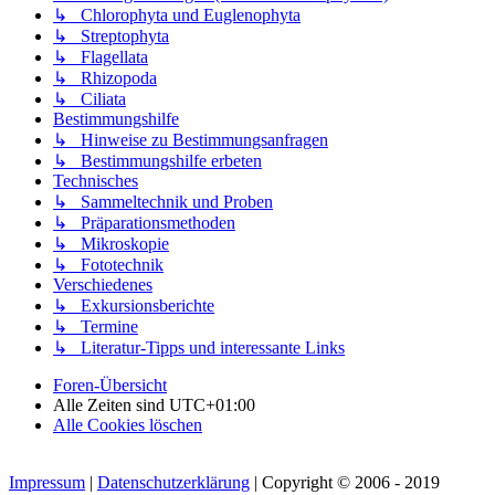
↳ Chlorophyta und Euglenophyta
↳ Streptophyta
↳ Flagellata
↳ Rhizopoda
↳ Ciliata
Bestimmungshilfe
↳ Hinweise zu Bestimmungsanfragen
↳ Bestimmungshilfe erbeten
Technisches
↳ Sammeltechnik und Proben
↳ Präparationsmethoden
↳ Mikroskopie
↳ Fototechnik
Verschiedenes
↳ Exkursionsberichte
↳ Termine
↳ Literatur-Tipps und interessante Links
Foren-Übersicht
Alle Zeiten sind
UTC+01:00
Alle Cookies löschen
Impressum
|
Datenschutzerklärung
| Copyright © 2006 - 2019