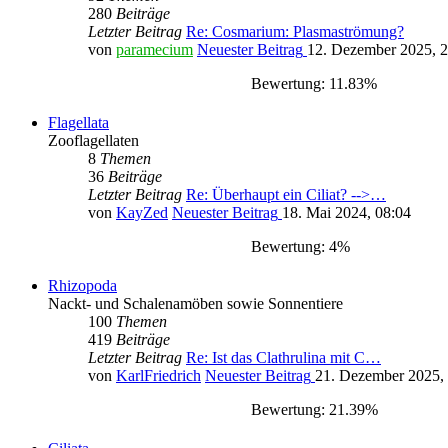
280
Beiträge
Letzter Beitrag
Re: Cosmarium: Plasmaströmung?
von
paramecium
Neuester Beitrag
12. Dezember 2025, 2
Bewertung: 11.83%
Flagellata
Zooflagellaten
8
Themen
36
Beiträge
Letzter Beitrag
Re: Überhaupt ein Ciliat? -->…
von
KayZed
Neuester Beitrag
18. Mai 2024, 08:04
Bewertung: 4%
Rhizopoda
Nackt- und Schalenamöben sowie Sonnentiere
100
Themen
419
Beiträge
Letzter Beitrag
Re: Ist das Clathrulina mit C…
von
KarlFriedrich
Neuester Beitrag
21. Dezember 2025,
Bewertung: 21.39%