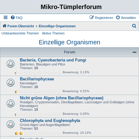
Mikro-Tümplerforum
FAQ
Registrieren
Anmelden
S
Foren-Übersicht
Einzellige Organismen
Unbeantwortete Themen
Aktive Themen
u
Einzellige Organismen
c
h
Forum
e
Bacteria, Cyanobacteria und Fungi
Bakterien, Blaualgen und Pilze
Themen:
19
Bewertung: 3.13%
Bacillariophyceae
Kieselalgen
Themen:
18
Bewertung: 4.52%
Nicht grüne Algen (ohne Bacillariophyceae)
Rotalgen, Cryptomonaden, Dinoflagellaten, Lassoalgen und Gelbalgen (ohne
Kieselalgen)
Themen:
19
Bewertung: 3.65%
Chlorophyta und Euglenophyta
Grüne Algen und Augenflagellaten
Themen:
53
Bewertung: 19.13%