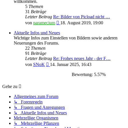
willkommen.
5
Themen
31
Beiträge
Letzter Beitrag
Re: Bilder von Picload nicht …
Neuester
von
paramecium
18. August 2019, 19:00
Beitrag
Aktuelle Infos und Neues
Wichtige Infos zum Einstellen von Bildern sowie anderen
Neuerungen des Forums.
22
Themen
91
Beiträge
Letzter Beitrag
Re: Frohes neues Jahr - der F…
Neuester
von
SNoK
14. Januar 2025, 16:43
Beitrag
Bewertung: 5.57%
Gehe zu
Allgemeines zum Forum
↳ Forenregeln
↳ Fragen und Anregungen
↳ Aktuelle Infos und Neues
Mehrzellige Organismen
↳ Mehrzellige Pflanzen