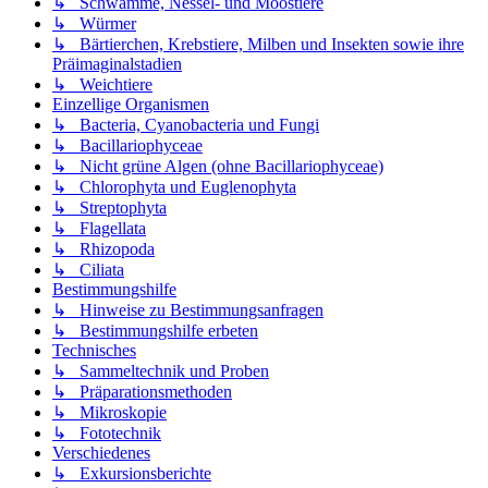
↳ Schwämme, Nessel- und Moostiere
↳ Würmer
↳ Bärtierchen, Krebstiere, Milben und Insekten sowie ihre
Präimaginalstadien
↳ Weichtiere
Einzellige Organismen
↳ Bacteria, Cyanobacteria und Fungi
↳ Bacillariophyceae
↳ Nicht grüne Algen (ohne Bacillariophyceae)
↳ Chlorophyta und Euglenophyta
↳ Streptophyta
↳ Flagellata
↳ Rhizopoda
↳ Ciliata
Bestimmungshilfe
↳ Hinweise zu Bestimmungsanfragen
↳ Bestimmungshilfe erbeten
Technisches
↳ Sammeltechnik und Proben
↳ Präparationsmethoden
↳ Mikroskopie
↳ Fototechnik
Verschiedenes
↳ Exkursionsberichte