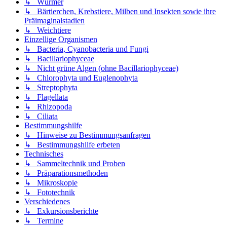
↳ Würmer
↳ Bärtierchen, Krebstiere, Milben und Insekten sowie ihre
Präimaginalstadien
↳ Weichtiere
Einzellige Organismen
↳ Bacteria, Cyanobacteria und Fungi
↳ Bacillariophyceae
↳ Nicht grüne Algen (ohne Bacillariophyceae)
↳ Chlorophyta und Euglenophyta
↳ Streptophyta
↳ Flagellata
↳ Rhizopoda
↳ Ciliata
Bestimmungshilfe
↳ Hinweise zu Bestimmungsanfragen
↳ Bestimmungshilfe erbeten
Technisches
↳ Sammeltechnik und Proben
↳ Präparationsmethoden
↳ Mikroskopie
↳ Fototechnik
Verschiedenes
↳ Exkursionsberichte
↳ Termine