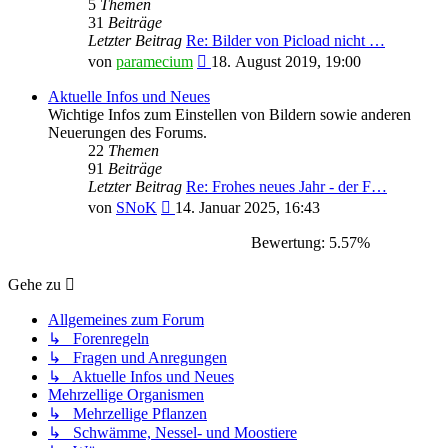
5
Themen
31
Beiträge
Letzter Beitrag
Re: Bilder von Picload nicht …
Neuester
von
paramecium
18. August 2019, 19:00
Beitrag
Aktuelle Infos und Neues
Wichtige Infos zum Einstellen von Bildern sowie anderen
Neuerungen des Forums.
22
Themen
91
Beiträge
Letzter Beitrag
Re: Frohes neues Jahr - der F…
Neuester
von
SNoK
14. Januar 2025, 16:43
Beitrag
Bewertung: 5.57%
Gehe zu
Allgemeines zum Forum
↳ Forenregeln
↳ Fragen und Anregungen
↳ Aktuelle Infos und Neues
Mehrzellige Organismen
↳ Mehrzellige Pflanzen
↳ Schwämme, Nessel- und Moostiere