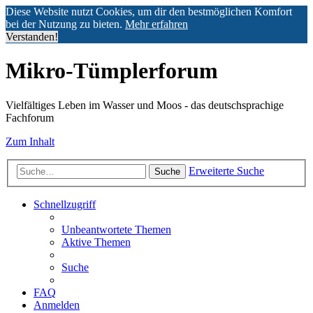
Diese Website nutzt Cookies, um dir den bestmöglichen Komfort
bei der Nutzung zu bieten.
Mehr erfahren
Verstanden!
Mikro-Tümplerforum
Vielfältiges Leben im Wasser und Moos - das deutschsprachige
Fachforum
Zum Inhalt
Erweiterte Suche
Suche
Schnellzugriff
Unbeantwortete Themen
Aktive Themen
Suche
FAQ
Anmelden