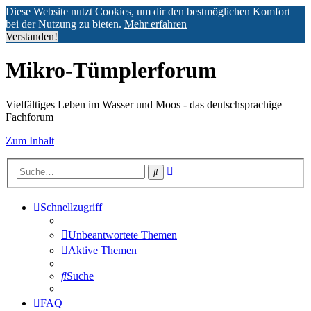
Diese Website nutzt Cookies, um dir den bestmöglichen Komfort
bei der Nutzung zu bieten.
Mehr erfahren
Verstanden!
Mikro-Tümplerforum
Vielfältiges Leben im Wasser und Moos - das deutschsprachige
Fachforum
Zum Inhalt
Erweiterte
Suche
Suche
Schnellzugriff
Unbeantwortete Themen
Aktive Themen
Suche
FAQ