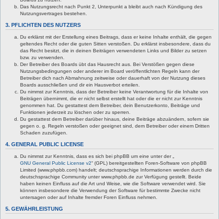
Das Nutzungsrecht nach Punkt 2, Unterpunkt a bleibt auch nach Kündigung des
Nutzungsvertrages bestehen.
3. PFLICHTEN DES NUTZERS
Du erklärst mit der Erstellung eines Beitrags, dass er keine Inhalte enthält, die gegen
geltendes Recht oder die guten Sitten verstoßen. Du erklärst insbesondere, dass du
das Recht besitzt, die in deinen Beiträgen verwendeten Links und Bilder zu setzen
bzw. zu verwenden.
Der Betreiber des Boards übt das Hausrecht aus. Bei Verstößen gegen diese
Nutzungsbedingungen oder anderer im Board veröffentlichten Regeln kann der
Betreiber dich nach Abmahnung zeitweise oder dauerhaft von der Nutzung dieses
Boards ausschließen und dir ein Hausverbot erteilen.
Du nimmst zur Kenntnis, dass der Betreiber keine Verantwortung für die Inhalte von
Beiträgen übernimmt, die er nicht selbst erstellt hat oder die er nicht zur Kenntnis
genommen hat. Du gestattest dem Betreiber, dein Benutzerkonto, Beiträge und
Funktionen jederzeit zu löschen oder zu sperren.
Du gestattest dem Betreiber darüber hinaus, deine Beiträge abzuändern, sofern sie
gegen o. g. Regeln verstoßen oder geeignet sind, dem Betreiber oder einem Dritten
Schaden zuzufügen.
4. GENERAL PUBLIC LICENSE
Du nimmst zur Kenntnis, dass es sich bei phpBB um eine unter der „
GNU General Public License v2
“ (GPL) bereitgestellten Foren-Software von phpBB
Limited (www.phpbb.com) handelt; deutschsprachige Informationen werden durch die
deutschsprachige Community unter www.phpbb.de zur Verfügung gestellt. Beide
haben keinen Einfluss auf die Art und Weise, wie die Software verwendet wird. Sie
können insbesondere die Verwendung der Software für bestimmte Zwecke nicht
untersagen oder auf Inhalte fremder Foren Einfluss nehmen.
5. GEWÄHRLEISTUNG