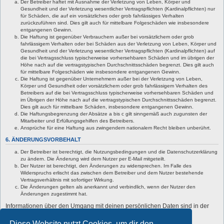
Der Betreiber haftet mit Ausnahme der Verletzung von Leben, Körper und
Gesundheit und der Verletzung wesentlicher Vertragspflichten (Kardinalpflichten) nur
für Schäden, die auf ein vorsätzliches oder grob fahrlässiges Verhalten
zurückzuführen sind. Dies gilt auch für mittelbare Folgeschäden wie insbesondere
entgangenen Gewinn.
Die Haftung ist gegenüber Verbrauchern außer bei vorsätzlichem oder grob
fahrlässigem Verhalten oder bei Schäden aus der Verletzung von Leben, Körper und
Gesundheit und der Verletzung wesentlicher Vertragspflichten (Kardinalpflichten) auf
die bei Vertragsschluss typischerweise vorhersehbaren Schäden und im übrigen der
Höhe nach auf die vertragstypischen Durchschnittsschäden begrenzt. Dies gilt auch
für mittelbare Folgeschäden wie insbesondere entgangenen Gewinn.
Die Haftung ist gegenüber Unternehmern außer bei der Verletzung von Leben,
Körper und Gesundheit oder vorsätzlichem oder grob fahrlässigem Verhalten des
Betreibers auf die bei Vertragsschluss typischerweise vorhersehbaren Schäden und
im Übrigen der Höhe nach auf die vertragstypischen Durchschnittsschäden begrenzt.
Dies gilt auch für mittelbare Schäden, insbesondere entgangenen Gewinn.
Die Haftungsbegrenzung der Absätze a bis c gilt sinngemäß auch zugunsten der
Mitarbeiter und Erfüllungsgehilfen des Betreibers.
Ansprüche für eine Haftung aus zwingendem nationalem Recht bleiben unberührt.
6. ÄNDERUNGSVORBEHALT
Der Betreiber ist berechtigt, die Nutzungsbedingungen und die Datenschutzerklärung
zu ändern. Die Änderung wird dem Nutzer per E-Mail mitgeteilt.
Der Nutzer ist berechtigt, den Änderungen zu widersprechen. Im Falle des
Widerspruchs erlischt das zwischen dem Betreiber und dem Nutzer bestehende
Vertragsverhältnis mit sofortiger Wirkung.
Die Änderungen gelten als anerkannt und verbindlich, wenn der Nutzer den
Änderungen zugestimmt hat.
Informationen über den Umgang mit deinen persönlichen Daten sind in der
Datenschutzerklärung enthalten.
Diese Website nutzt Cookies, um dir den