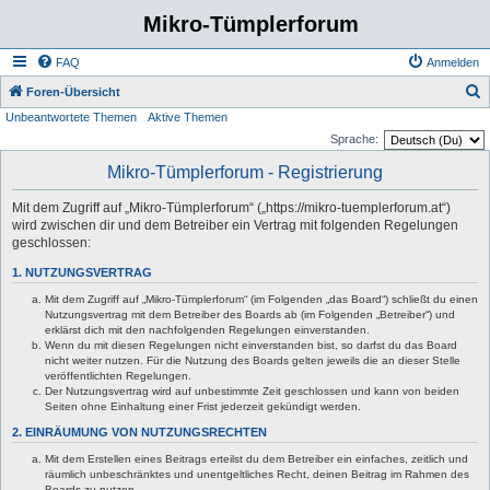
Mikro-Tümplerforum
FAQ
Anmelden
S
Foren-Übersicht
Unbeantwortete Themen
Aktive Themen
u
Sprache:
c
Mikro-Tümplerforum - Registrierung
h
e
Mit dem Zugriff auf „Mikro-Tümplerforum“ („https://mikro-tuemplerforum.at“)
wird zwischen dir und dem Betreiber ein Vertrag mit folgenden Regelungen
geschlossen:
1. NUTZUNGSVERTRAG
Mit dem Zugriff auf „Mikro-Tümplerforum“ (im Folgenden „das Board“) schließt du einen
Nutzungsvertrag mit dem Betreiber des Boards ab (im Folgenden „Betreiber“) und
erklärst dich mit den nachfolgenden Regelungen einverstanden.
Wenn du mit diesen Regelungen nicht einverstanden bist, so darfst du das Board
nicht weiter nutzen. Für die Nutzung des Boards gelten jeweils die an dieser Stelle
veröffentlichten Regelungen.
Der Nutzungsvertrag wird auf unbestimmte Zeit geschlossen und kann von beiden
Seiten ohne Einhaltung einer Frist jederzeit gekündigt werden.
2. EINRÄUMUNG VON NUTZUNGSRECHTEN
Mit dem Erstellen eines Beitrags erteilst du dem Betreiber ein einfaches, zeitlich und
räumlich unbeschränktes und unentgeltliches Recht, deinen Beitrag im Rahmen des
Boards zu nutzen.