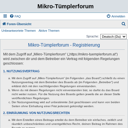
Mikro-Tümplerforum
FAQ
Anmelden
S
Foren-Übersicht
Unbeantwortete Themen
Aktive Themen
u
Sprache:
c
Mikro-Tümplerforum - Registrierung
h
e
Mit dem Zugriff auf „Mikro-Tümplerforum“ („https://mikro-tuemplerforum.at“)
wird zwischen dir und dem Betreiber ein Vertrag mit folgenden Regelungen
geschlossen:
1. NUTZUNGSVERTRAG
Mit dem Zugriff auf „Mikro-Tümplerforum“ (im Folgenden „das Board“) schließt du einen
Nutzungsvertrag mit dem Betreiber des Boards ab (im Folgenden „Betreiber“) und
erklärst dich mit den nachfolgenden Regelungen einverstanden.
Wenn du mit diesen Regelungen nicht einverstanden bist, so darfst du das Board
nicht weiter nutzen. Für die Nutzung des Boards gelten jeweils die an dieser Stelle
veröffentlichten Regelungen.
Der Nutzungsvertrag wird auf unbestimmte Zeit geschlossen und kann von beiden
Seiten ohne Einhaltung einer Frist jederzeit gekündigt werden.
2. EINRÄUMUNG VON NUTZUNGSRECHTEN
Mit dem Erstellen eines Beitrags erteilst du dem Betreiber ein einfaches, zeitlich und
räumlich unbeschränktes und unentgeltliches Recht, deinen Beitrag im Rahmen des
Boards zu nutzen.