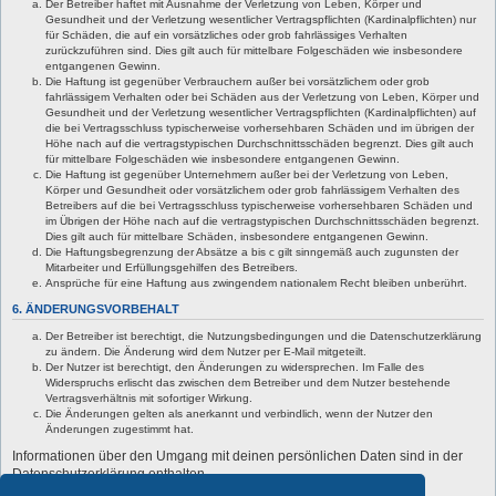
Der Betreiber haftet mit Ausnahme der Verletzung von Leben, Körper und
Gesundheit und der Verletzung wesentlicher Vertragspflichten (Kardinalpflichten) nur
für Schäden, die auf ein vorsätzliches oder grob fahrlässiges Verhalten
zurückzuführen sind. Dies gilt auch für mittelbare Folgeschäden wie insbesondere
entgangenen Gewinn.
Die Haftung ist gegenüber Verbrauchern außer bei vorsätzlichem oder grob
fahrlässigem Verhalten oder bei Schäden aus der Verletzung von Leben, Körper und
Gesundheit und der Verletzung wesentlicher Vertragspflichten (Kardinalpflichten) auf
die bei Vertragsschluss typischerweise vorhersehbaren Schäden und im übrigen der
Höhe nach auf die vertragstypischen Durchschnittsschäden begrenzt. Dies gilt auch
für mittelbare Folgeschäden wie insbesondere entgangenen Gewinn.
Die Haftung ist gegenüber Unternehmern außer bei der Verletzung von Leben,
Körper und Gesundheit oder vorsätzlichem oder grob fahrlässigem Verhalten des
Betreibers auf die bei Vertragsschluss typischerweise vorhersehbaren Schäden und
im Übrigen der Höhe nach auf die vertragstypischen Durchschnittsschäden begrenzt.
Dies gilt auch für mittelbare Schäden, insbesondere entgangenen Gewinn.
Die Haftungsbegrenzung der Absätze a bis c gilt sinngemäß auch zugunsten der
Mitarbeiter und Erfüllungsgehilfen des Betreibers.
Ansprüche für eine Haftung aus zwingendem nationalem Recht bleiben unberührt.
6. ÄNDERUNGSVORBEHALT
Der Betreiber ist berechtigt, die Nutzungsbedingungen und die Datenschutzerklärung
zu ändern. Die Änderung wird dem Nutzer per E-Mail mitgeteilt.
Der Nutzer ist berechtigt, den Änderungen zu widersprechen. Im Falle des
Widerspruchs erlischt das zwischen dem Betreiber und dem Nutzer bestehende
Vertragsverhältnis mit sofortiger Wirkung.
Die Änderungen gelten als anerkannt und verbindlich, wenn der Nutzer den
Änderungen zugestimmt hat.
Informationen über den Umgang mit deinen persönlichen Daten sind in der
Datenschutzerklärung enthalten.