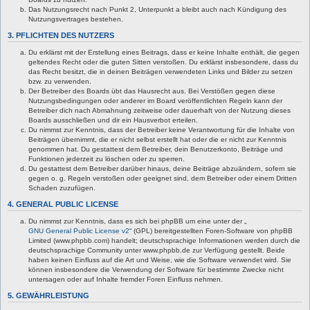
Das Nutzungsrecht nach Punkt 2, Unterpunkt a bleibt auch nach Kündigung des
Nutzungsvertrages bestehen.
3. PFLICHTEN DES NUTZERS
Du erklärst mit der Erstellung eines Beitrags, dass er keine Inhalte enthält, die gegen
geltendes Recht oder die guten Sitten verstoßen. Du erklärst insbesondere, dass du
das Recht besitzt, die in deinen Beiträgen verwendeten Links und Bilder zu setzen
bzw. zu verwenden.
Der Betreiber des Boards übt das Hausrecht aus. Bei Verstößen gegen diese
Nutzungsbedingungen oder anderer im Board veröffentlichten Regeln kann der
Betreiber dich nach Abmahnung zeitweise oder dauerhaft von der Nutzung dieses
Boards ausschließen und dir ein Hausverbot erteilen.
Du nimmst zur Kenntnis, dass der Betreiber keine Verantwortung für die Inhalte von
Beiträgen übernimmt, die er nicht selbst erstellt hat oder die er nicht zur Kenntnis
genommen hat. Du gestattest dem Betreiber, dein Benutzerkonto, Beiträge und
Funktionen jederzeit zu löschen oder zu sperren.
Du gestattest dem Betreiber darüber hinaus, deine Beiträge abzuändern, sofern sie
gegen o. g. Regeln verstoßen oder geeignet sind, dem Betreiber oder einem Dritten
Schaden zuzufügen.
4. GENERAL PUBLIC LICENSE
Du nimmst zur Kenntnis, dass es sich bei phpBB um eine unter der „
GNU General Public License v2
“ (GPL) bereitgestellten Foren-Software von phpBB
Limited (www.phpbb.com) handelt; deutschsprachige Informationen werden durch die
deutschsprachige Community unter www.phpbb.de zur Verfügung gestellt. Beide
haben keinen Einfluss auf die Art und Weise, wie die Software verwendet wird. Sie
können insbesondere die Verwendung der Software für bestimmte Zwecke nicht
untersagen oder auf Inhalte fremder Foren Einfluss nehmen.
5. GEWÄHRLEISTUNG