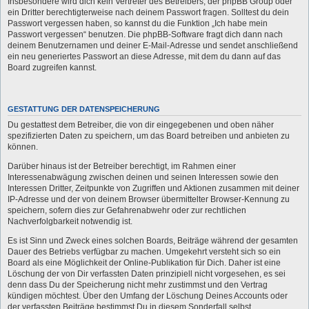
Insbesondere wird dich kein Vertreter des Betreibers, der phpBB Group oder
ein Dritter berechtigterweise nach deinem Passwort fragen. Solltest du dein
Passwort vergessen haben, so kannst du die Funktion „Ich habe mein
Passwort vergessen“ benutzen. Die phpBB-Software fragt dich dann nach
deinem Benutzernamen und deiner E-Mail-Adresse und sendet anschließend
ein neu generiertes Passwort an diese Adresse, mit dem du dann auf das
Board zugreifen kannst.
GESTATTUNG DER DATENSPEICHERUNG
Du gestattest dem Betreiber, die von dir eingegebenen und oben näher
spezifizierten Daten zu speichern, um das Board betreiben und anbieten zu
können.
Darüber hinaus ist der Betreiber berechtigt, im Rahmen einer
Interessenabwägung zwischen deinen und seinen Interessen sowie den
Interessen Dritter, Zeitpunkte von Zugriffen und Aktionen zusammen mit deiner
IP-Adresse und der von deinem Browser übermittelter Browser-Kennung zu
speichern, sofern dies zur Gefahrenabwehr oder zur rechtlichen
Nachverfolgbarkeit notwendig ist.
Es ist Sinn und Zweck eines solchen Boards, Beiträge während der gesamten
Dauer des Betriebs verfügbar zu machen. Umgekehrt versteht sich so ein
Board als eine Möglichkeit der Online-Publikation für Dich. Daher ist eine
Löschung der von Dir verfassten Daten prinzipiell nicht vorgesehen, es sei
denn dass Du der Speicherung nicht mehr zustimmst und den Vertrag
kündigen möchtest. Über den Umfang der Löschung Deines Accounts oder
der verfassten Beiträge bestimmst Du in diesem Sonderfall selbst.