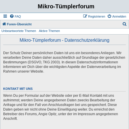
Mikro-Tümplerforum
FAQ
Registrieren
Anmelden
S
Foren-Übersicht
Unbeantwortete Themen
Aktive Themen
u
c
Mikro-Tümplerforum - Datenschutzerklärung
h
e
Der Schutz Deiner persönlichen Daten ist uns ein besonderes Anliegen. Wir
verarbeiten Deine Daten daher ausschließlich auf Grundlage der gesetzlichen
Bestimmungen (DSGVO, TKG 2003). In diesen Datenschutzinformationen
informieren wir Dich über die wichtigsten Aspekte der Datenverarbeitung im
Rahmen unserer Website.
KONTAKT MIT UNS
Wenn Du per Formular auf der Website oder per E-Mail Kontakt mit uns
aufnimmst, werden Deine angegebenen Daten zwecks Bearbeitung der
Anfrage und für den Fall von Anschlussfragen bei uns gespeichert. Diese
Daten geben wir nicht ohne Deine Einwilligung weiter. Du erreichst den
Betreiber des Forums, Angie Opitz, unter der im Impressum angegebenen
Anschrift.