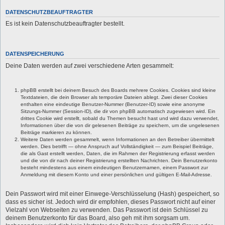
DATENSCHUTZBEAUFTRAGTER
Es ist kein Datenschutzbeauftragter bestellt.
DATENSPEICHERUNG
Deine Daten werden auf zwei verschiedene Arten gesammelt:
phpBB erstellt bei deinem Besuch des Boards mehrere Cookies. Cookies sind kleine
Textdateien, die dein Browser als temporäre Dateien ablegt. Zwei dieser Cookies
enthalten eine eindeutige Benutzer-Nummer (Benutzer-ID) sowie eine anonyme
Sitzungs-Nummer (Session-ID), die dir von phpBB automatisch zugewiesen wird. Ein
drittes Cookie wird erstellt, sobald du Themen besucht hast und wird dazu verwendet,
Informationen über die von dir gelesenen Beiträge zu speichern, um die ungelesenen
Beiträge markieren zu können.
Weitere Daten werden gesammelt, wenn Informationen an den Betreiber übermittelt
werden. Dies betrifft — ohne Anspruch auf Vollständigkeit — zum Beispiel Beiträge,
die als Gast erstellt werden, Daten, die im Rahmen der Registrierung erfasst werden
und die von dir nach deiner Registrierung erstellten Nachrichten. Dein Benutzerkonto
besteht mindestens aus einem eindeutigen Benutzernamen, einem Passwort zur
Anmeldung mit diesem Konto und einer persönlichen und gültigen E-Mail-Adresse.
Dein Passwort wird mit einer Einwege-Verschlüsselung (Hash) gespeichert, so
dass es sicher ist. Jedoch wird dir empfohlen, dieses Passwort nicht auf einer
Vielzahl von Webseiten zu verwenden. Das Passwort ist dein Schlüssel zu
deinem Benutzerkonto für das Board, also geh mit ihm sorgsam um.