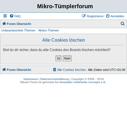
Mikro-Tümplerforum
FAQ
Registrieren
Anmelden
S
Foren-Übersicht
Unbeantwortete Themen
Aktive Themen
u
c
Alle Cookies löschen
h
Bist du dir sicher, dass du alle Cookies des Boards löschen möchtest?
e
Foren-Übersicht
Alle Cookies löschen
Alle Zeiten sind
UTC+01:00
Impressum
|
Datenschutzerklärung
| Copyright © 2006 - 2019
Dieses Forum ist gehostet bei
bluewater multimedia concepts e.K.
.