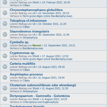
Letzter Beitrag von
SNoK
«
14. Februar 2022, 16:45
Verfasst in
Ciliata
Chrysostephanosphaera globulifera
Letzter Beitrag von
Uli
«
16. November 2021, 20:19
Verfasst in
Nicht grüne Algen (ohne Bacillariophyceae)
Tokophrya cf.infusionum
Letzter Beitrag von
Uli
«
24. Oktober 2021, 11:29
Verfasst in
Ciliata
Staurodesmus triangularis
Letzter Beitrag von
Uli
«
30. September 2021, 11:46
Verfasst in
Streptophyta
Cymbella sp.
Letzter Beitrag von
Monsti
«
13. September 2021, 19:21
Verfasst in
Bacillariophyceae
Cryptomonas sp.
Letzter Beitrag von
SNoK
«
17. August 2021, 12:52
Verfasst in
Nicht grüne Algen (ohne Bacillariophyceae)
Carteria multifilis
Letzter Beitrag von
Uli
«
14. August 2021, 09:20
Verfasst in
Ciliata
Amphileptus procerus
Letzter Beitrag von
Uli
«
11. August 2021, 19:04
Verfasst in
Ciliata
Closterium submoniliferum oder ehrenbergii
Letzter Beitrag von
SNoK
«
11. August 2021, 11:35
Verfasst in
Streptophyta
Dictyospaerium - Geminella - Golenkinia
Letzter Beitrag von
SNoK
«
4. August 2021, 14:23
Verfasst in
Chlorophyta und Euglenophyta
Trachelomonas hispida