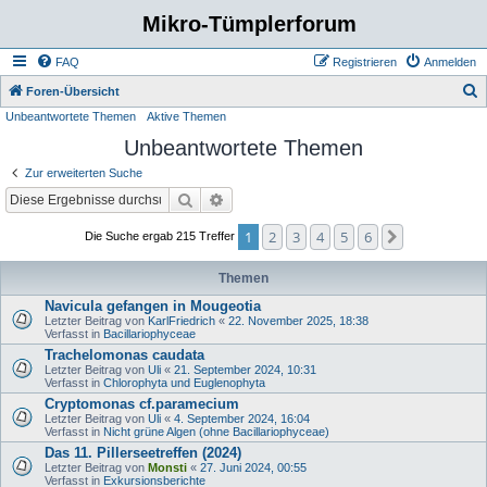
Mikro-Tümplerforum
FAQ
Registrieren
Anmelden
S
Foren-Übersicht
Unbeantwortete Themen
Aktive Themen
u
Unbeantwortete Themen
c
h
Zur erweiterten Suche
e
Suche
Erweiterte Suche
1
2
3
4
5
6
Nächste
Die Suche ergab 215 Treffer
Themen
Navicula gefangen in Mougeotia
Letzter Beitrag von
KarlFriedrich
«
22. November 2025, 18:38
Verfasst in
Bacillariophyceae
Trachelomonas caudata
Letzter Beitrag von
Uli
«
21. September 2024, 10:31
Verfasst in
Chlorophyta und Euglenophyta
Cryptomonas cf.paramecium
Letzter Beitrag von
Uli
«
4. September 2024, 16:04
Verfasst in
Nicht grüne Algen (ohne Bacillariophyceae)
Das 11. Pillerseetreffen (2024)
Letzter Beitrag von
Monsti
«
27. Juni 2024, 00:55
Verfasst in
Exkursionsberichte