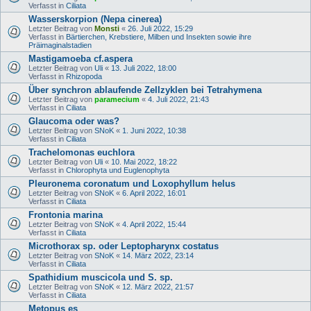
Verfasst in
Ciliata
Wasserskorpion (Nepa cinerea)
Letzter Beitrag von
Monsti
«
26. Juli 2022, 15:29
Verfasst in
Bärtierchen, Krebstiere, Milben und Insekten sowie ihre
Präimaginalstadien
Mastigamoeba cf.aspera
Letzter Beitrag von
Uli
«
13. Juli 2022, 18:00
Verfasst in
Rhizopoda
Über synchron ablaufende Zellzyklen bei Tetrahymena
Letzter Beitrag von
paramecium
«
4. Juli 2022, 21:43
Verfasst in
Ciliata
Glaucoma oder was?
Letzter Beitrag von
SNoK
«
1. Juni 2022, 10:38
Verfasst in
Ciliata
Trachelomonas euchlora
Letzter Beitrag von
Uli
«
10. Mai 2022, 18:22
Verfasst in
Chlorophyta und Euglenophyta
Pleuronema coronatum und Loxophyllum helus
Letzter Beitrag von
SNoK
«
6. April 2022, 16:01
Verfasst in
Ciliata
Frontonia marina
Letzter Beitrag von
SNoK
«
4. April 2022, 15:44
Verfasst in
Ciliata
Microthorax sp. oder Leptopharynx costatus
Letzter Beitrag von
SNoK
«
14. März 2022, 23:14
Verfasst in
Ciliata
Spathidium muscicola und S. sp.
Letzter Beitrag von
SNoK
«
12. März 2022, 21:57
Verfasst in
Ciliata
Metopus es