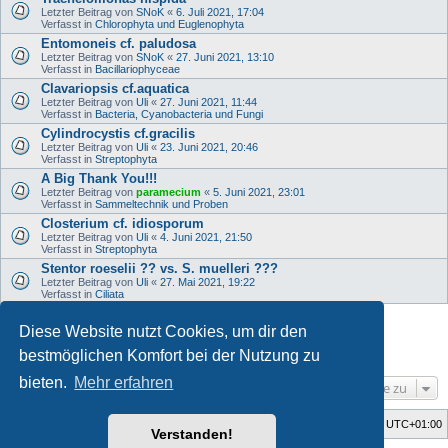
Letzter Beitrag von
SNoK
«
6. Juli 2021, 17:04
Verfasst in
Chlorophyta und Euglenophyta
Entomoneis cf. paludosa
Letzter Beitrag von
SNoK
«
27. Juni 2021, 13:10
Verfasst in
Bacillariophyceae
Clavariopsis cf.aquatica
Letzter Beitrag von
Uli
«
27. Juni 2021, 11:44
Verfasst in
Bacteria, Cyanobacteria und Fungi
Cylindrocystis cf.gracilis
Letzter Beitrag von
Uli
«
23. Juni 2021, 20:46
Verfasst in
Streptophyta
A Big Thank You!!!
Letzter Beitrag von
paramecium
«
5. Juni 2021, 23:01
Verfasst in
Sammeltechnik und Proben
Closterium cf. idiosporum
Letzter Beitrag von
Uli
«
4. Juni 2021, 21:50
Verfasst in
Streptophyta
Stentor roeselii ?? vs. S. muelleri ???
Letzter Beitrag von
Uli
«
27. Mai 2021, 19:22
Verfasst in
Ciliata
Diese Website nutzt Cookies, um dir den
1
2
3
4
5
6
Nächste
Die Suche ergab 215 Treffer
bestmöglichen Komfort bei der Nutzung zu
bieten.
Mehr erfahren
Gehe zu
Foren-Übersicht
Alle Cookies löschen
Alle Zeiten sind
UTC+01:00
Verstanden!