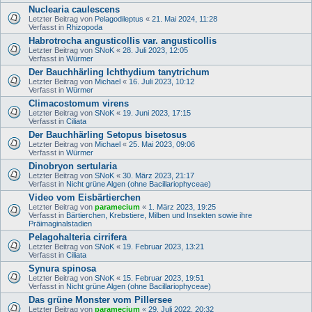
Nuclearia caulescens
Letzter Beitrag von
Pelagodileptus
«
21. Mai 2024, 11:28
Verfasst in
Rhizopoda
Habrotrocha angusticollis var. angusticollis
Letzter Beitrag von
SNoK
«
28. Juli 2023, 12:05
Verfasst in
Würmer
Der Bauchhärling Ichthydium tanytrichum
Letzter Beitrag von
Michael
«
16. Juli 2023, 10:12
Verfasst in
Würmer
Climacostomum virens
Letzter Beitrag von
SNoK
«
19. Juni 2023, 17:15
Verfasst in
Ciliata
Der Bauchhärling Setopus bisetosus
Letzter Beitrag von
Michael
«
25. Mai 2023, 09:06
Verfasst in
Würmer
Dinobryon sertularia
Letzter Beitrag von
SNoK
«
30. März 2023, 21:17
Verfasst in
Nicht grüne Algen (ohne Bacillariophyceae)
Video vom Eisbärtierchen
Letzter Beitrag von
paramecium
«
1. März 2023, 19:25
Verfasst in
Bärtierchen, Krebstiere, Milben und Insekten sowie ihre
Präimaginalstadien
Pelagohalteria cirrifera
Letzter Beitrag von
SNoK
«
19. Februar 2023, 13:21
Verfasst in
Ciliata
Synura spinosa
Letzter Beitrag von
SNoK
«
15. Februar 2023, 19:51
Verfasst in
Nicht grüne Algen (ohne Bacillariophyceae)
Das grüne Monster vom Pillersee
Letzter Beitrag von
paramecium
«
29. Juli 2022, 20:32