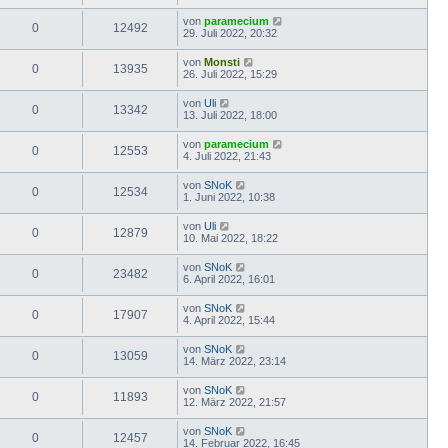
von
paramecium
0
12492
29. Juli 2022, 20:32
von
Monsti
0
13935
26. Juli 2022, 15:29
von
Uli
0
13342
13. Juli 2022, 18:00
von
paramecium
0
12553
4. Juli 2022, 21:43
von
SNoK
0
12534
1. Juni 2022, 10:38
von
Uli
0
12879
10. Mai 2022, 18:22
von
SNoK
0
23482
6. April 2022, 16:01
von
SNoK
0
17907
4. April 2022, 15:44
von
SNoK
0
13059
14. März 2022, 23:14
von
SNoK
0
11893
12. März 2022, 21:57
von
SNoK
0
12457
14. Februar 2022, 16:45