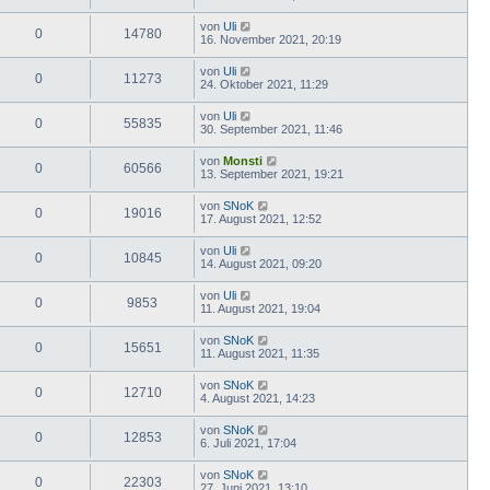
von
Uli
0
14780
16. November 2021, 20:19
von
Uli
0
11273
24. Oktober 2021, 11:29
von
Uli
0
55835
30. September 2021, 11:46
von
Monsti
0
60566
13. September 2021, 19:21
von
SNoK
0
19016
17. August 2021, 12:52
von
Uli
0
10845
14. August 2021, 09:20
von
Uli
0
9853
11. August 2021, 19:04
von
SNoK
0
15651
11. August 2021, 11:35
von
SNoK
0
12710
4. August 2021, 14:23
von
SNoK
0
12853
6. Juli 2021, 17:04
von
SNoK
0
22303
27. Juni 2021, 13:10