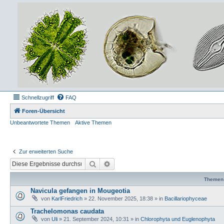
Schnellzugriff
FAQ
Foren-Übersicht
Unbeantwortete Themen
Aktive Themen
Zur erweiterten Suche
Suche
Erweiterte Suche
Themen
Navicula gefangen in Mougeotia
von
KarlFriedrich
» 22. November 2025, 18:38 » in
Bacillariophyceae
Trachelomonas caudata
von
Uli
» 21. September 2024, 10:31 » in
Chlorophyta und Euglenophyta