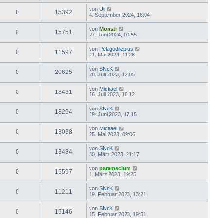
von
Uli
0
15392
4. September 2024, 16:04
von
Monsti
0
15751
27. Juni 2024, 00:55
von
Pelagodileptus
0
11597
21. Mai 2024, 11:28
von
SNoK
0
20625
28. Juli 2023, 12:05
von
Michael
0
18431
16. Juli 2023, 10:12
von
SNoK
0
18294
19. Juni 2023, 17:15
von
Michael
0
13038
25. Mai 2023, 09:06
von
SNoK
0
13434
30. März 2023, 21:17
von
paramecium
0
15597
1. März 2023, 19:25
von
SNoK
0
11211
19. Februar 2023, 13:21
von
SNoK
0
15146
15. Februar 2023, 19:51