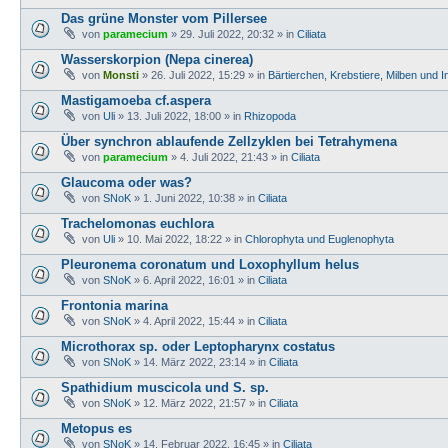
Das grüne Monster vom Pillersee
von
paramecium
» 29. Juli 2022, 20:32 » in
Ciliata
Wasserskorpion (Nepa cinerea)
von
Monsti
» 26. Juli 2022, 15:29 » in
Bärtierchen, Krebstiere, Milben und 
Mastigamoeba cf.aspera
von
Uli
» 13. Juli 2022, 18:00 » in
Rhizopoda
Über synchron ablaufende Zellzyklen bei Tetrahymena
von
paramecium
» 4. Juli 2022, 21:43 » in
Ciliata
Glaucoma oder was?
von
SNoK
» 1. Juni 2022, 10:38 » in
Ciliata
Trachelomonas euchlora
von
Uli
» 10. Mai 2022, 18:22 » in
Chlorophyta und Euglenophyta
Pleuronema coronatum und Loxophyllum helus
von
SNoK
» 6. April 2022, 16:01 » in
Ciliata
Frontonia marina
von
SNoK
» 4. April 2022, 15:44 » in
Ciliata
Microthorax sp. oder Leptopharynx costatus
von
SNoK
» 14. März 2022, 23:14 » in
Ciliata
Spathidium muscicola und S. sp.
von
SNoK
» 12. März 2022, 21:57 » in
Ciliata
Metopus es
von
SNoK
» 14. Februar 2022, 16:45 » in
Ciliata