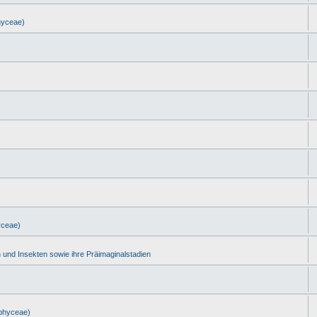
phyceae)
yceae)
n und Insekten sowie ihre Präimaginalstadien
ophyceae)