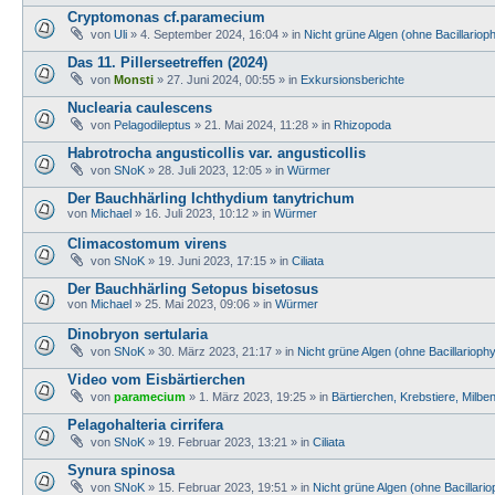
Cryptomonas cf.paramecium
von
Uli
» 4. September 2024, 16:04 » in
Nicht grüne Algen (ohne Bacillario
Das 11. Pillerseetreffen (2024)
von
Monsti
» 27. Juni 2024, 00:55 » in
Exkursionsberichte
Nuclearia caulescens
von
Pelagodileptus
» 21. Mai 2024, 11:28 » in
Rhizopoda
Habrotrocha angusticollis var. angusticollis
von
SNoK
» 28. Juli 2023, 12:05 » in
Würmer
Der Bauchhärling Ichthydium tanytrichum
von
Michael
» 16. Juli 2023, 10:12 » in
Würmer
Climacostomum virens
von
SNoK
» 19. Juni 2023, 17:15 » in
Ciliata
Der Bauchhärling Setopus bisetosus
von
Michael
» 25. Mai 2023, 09:06 » in
Würmer
Dinobryon sertularia
von
SNoK
» 30. März 2023, 21:17 » in
Nicht grüne Algen (ohne Bacillarioph
Video vom Eisbärtierchen
von
paramecium
» 1. März 2023, 19:25 » in
Bärtierchen, Krebstiere, Milbe
Pelagohalteria cirrifera
von
SNoK
» 19. Februar 2023, 13:21 » in
Ciliata
Synura spinosa
von
SNoK
» 15. Februar 2023, 19:51 » in
Nicht grüne Algen (ohne Bacillari