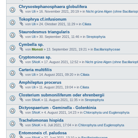
Chrysostephanosphaera globulifera
von
Uli
» 16. November 2021, 20:19 » in
Nicht grüne Algen (ohne Bacillario
Tokophrya cf.infusionum
von
Uli
» 24. Oktober 2021, 11:29 » in
Ciliata
Staurodesmus triangularis
von
Uli
» 30. September 2021, 11:46 » in
Streptophyta
Cymbella sp.
von
Monsti
» 13. September 2021, 19:21 » in
Bacillariophyceae
Cryptomonas sp.
von
SNoK
» 17. August 2021, 12:52 » in
Nicht grüne Algen (ohne Bacillario
Carteria multifilis
von
Uli
» 14. August 2021, 09:20 » in
Ciliata
Amphileptus procerus
von
Uli
» 11. August 2021, 19:04 » in
Ciliata
Closterium submoniliferum oder ehrenbergii
von
SNoK
» 11. August 2021, 11:35 » in
Streptophyta
Dictyospaerium - Geminella - Golenkinia
von
SNoK
» 4. August 2021, 14:23 » in
Chlorophyta und Euglenophyta
Trachelomonas hispida
von
SNoK
» 6. Juli 2021, 17:04 » in
Chlorophyta und Euglenophyta
Entomoneis cf. paludosa
von
SNoK
» 27. Juni 2021, 13:10 » in
Bacillariophyceae