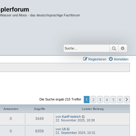
plerforum
im Wasser und Moos - das deutschsprachige Fachforum
Suche
Erwei
Registrieren
Anmelden
1
2
3
4
5
6
Nä
Die Suche ergab 215 Treffer
Antworten
Zugriffe
Letzter Beitrag
von
KarlFriedrich
0
3449
22. November 2025, 18:38
von
Uli
0
8359
21. September 2024, 10:31