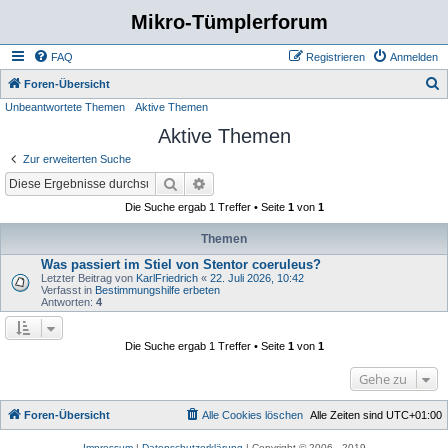
Mikro-Tümplerforum
FAQ
Registrieren
Anmelden
S
Foren-Übersicht
Unbeantwortete Themen
Aktive Themen
u
Aktive Themen
c
h
Zur erweiterten Suche
e
Suche
Erweiterte Suche
Die Suche ergab 1 Treffer • Seite
1
von
1
Themen
Was passiert im Stiel von Stentor coeruleus?
Letzter Beitrag von
KarlFriedrich
«
22. Juli 2026, 10:42
Verfasst in
Bestimmungshilfe erbeten
Antworten:
4
Die Suche ergab 1 Treffer • Seite
1
von
1
Gehe zu
Foren-Übersicht
Alle Cookies löschen
Alle Zeiten sind
UTC+01:00
Impressum
|
Datenschutzerklärung
| Copyright © 2006 - 2019