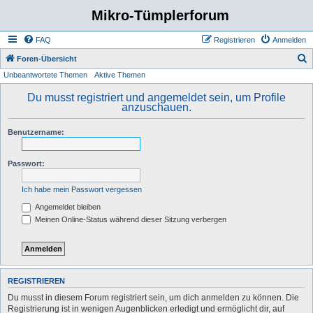
Mikro-Tümplerforum
FAQ
Registrieren
Anmelden
S
Foren-Übersicht
Unbeantwortete Themen
Aktive Themen
u
c
Du musst registriert und angemeldet sein, um Profile
anzuschauen.
h
e
Benutzername:
Passwort:
Ich habe mein Passwort vergessen
Angemeldet bleiben
Meinen Online-Status während dieser Sitzung verbergen
REGISTRIEREN
Du musst in diesem Forum registriert sein, um dich anmelden zu können. Die
Registrierung ist in wenigen Augenblicken erledigt und ermöglicht dir, auf