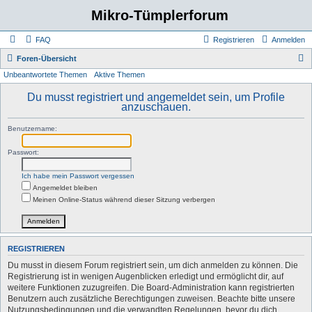
Mikro-Tümplerforum
FAQ
Registrieren
Anmelden
S
Foren-Übersicht
Unbeantwortete Themen
Aktive Themen
u
c
Du musst registriert und angemeldet sein, um Profile
anzuschauen.
h
e
Benutzername:
Passwort:
Ich habe mein Passwort vergessen
Angemeldet bleiben
Meinen Online-Status während dieser Sitzung verbergen
REGISTRIEREN
Du musst in diesem Forum registriert sein, um dich anmelden zu können. Die
Registrierung ist in wenigen Augenblicken erledigt und ermöglicht dir, auf
weitere Funktionen zuzugreifen. Die Board-Administration kann registrierten
Benutzern auch zusätzliche Berechtigungen zuweisen. Beachte bitte unsere
Nutzungsbedingungen und die verwandten Regelungen, bevor du dich