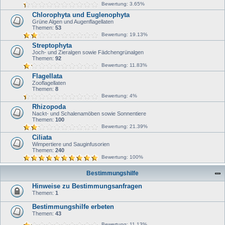
Bewertung: 3.65%
Chlorophyta und Euglenophyta
Grüne Algen und Augenflagellaten
Themen:
53
Bewertung: 19.13%
Streptophyta
Joch- und Zieralgen sowie Fädchengrünalgen
Themen:
92
Bewertung: 11.83%
Flagellata
Zooflagellaten
Themen:
8
Bewertung: 4%
Rhizopoda
Nackt- und Schalenamöben sowie Sonnentiere
Themen:
100
Bewertung: 21.39%
Ciliata
Wimpertiere und Sauginfusorien
Themen:
240
Bewertung: 100%
Bestimmungshilfe
Hinweise zu Bestimmungsanfragen
Themen:
1
Bestimmungshilfe erbeten
Themen:
43
Bewertung: 11.13%