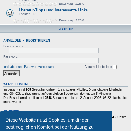
Bewertung: 2.26%
Literatur-Tipps und interessante Links
Themen:
17
Bewertung: 2.26%
STATISTIK
ANMELDEN
•
REGISTRIEREN
Benutzername:
Passwort:
Ich habe mein Passwort vergessen
Angemeldet bleiben
WER IST ONLINE?
Insgesamt sind
905
Besucher online :: 1 sichtbares Mitglied, 0 unsichtbare Mitglieder
und 904 Gäste (basierend auf den aktiven Besuchern der letzten 5 Minuten)
Der Besucherrekord liegt bei
2548
Besuchern, die am 2. August 2026, 05:22 gleichzeitig
online waren.
STATISTIK
Beiträge insgesamt
4002
• Themen insgesamt
1023
• Mitglieder insgesamt
141
• Unser
Diese Website nutzt Cookies, um dir den
neuestes Mitglied:
Peacholino
bestmöglichen Komfort bei der Nutzung zu
DANKSAGUNGEN TOPLISTE — 5