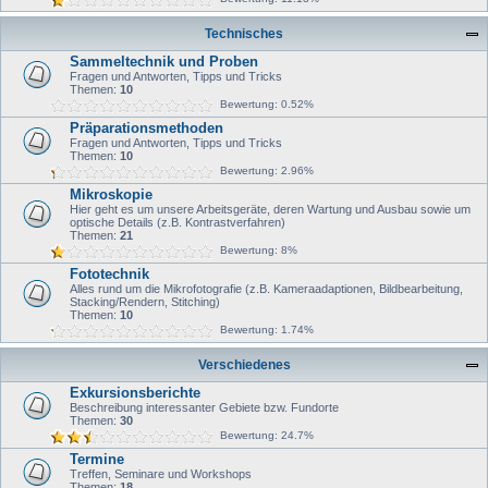
Technisches
Sammeltechnik und Proben
Fragen und Antworten, Tipps und Tricks
Themen:
10
Bewertung: 0.52%
Präparationsmethoden
Fragen und Antworten, Tipps und Tricks
Themen:
10
Bewertung: 2.96%
Mikroskopie
Hier geht es um unsere Arbeitsgeräte, deren Wartung und Ausbau sowie um
optische Details (z.B. Kontrastverfahren)
Themen:
21
Bewertung: 8%
Fototechnik
Alles rund um die Mikrofotografie (z.B. Kameraadaptionen, Bildbearbeitung,
Stacking/Rendern, Stitching)
Themen:
10
Bewertung: 1.74%
Verschiedenes
Exkursionsberichte
Beschreibung interessanter Gebiete bzw. Fundorte
Themen:
30
Bewertung: 24.7%
Termine
Treffen, Seminare und Workshops
Themen:
18