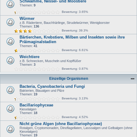
Schwämme, Nessel- und Moostiere
Themen:
9
Bewertung: 3.65%
Würmer
z.B. Rädertiere, Bauchhärlinge, Strudelwürmer, Wenigborster
Themen:
136
Bewertung: 39.3%
Bärtierchen, Krebstiere, Milben und Insekten sowie ihre
Präimaginalstadien
Themen:
41
Bewertung: 6.61%
Weichtiere
z.B. Schnecken, Muscheln und Kopffüßer
Themen:
3
Bewertung: 0.87%
Einzellige Organismen
Bacteria, Cyanobacteria und Fungi
Bakterien, Blaualgen und Pilze
Themen:
19
Bewertung: 3.13%
Bacillariophyceae
Kieselalgen
Themen:
18
Bewertung: 4.52%
Nicht grüne Algen (ohne Bacillariophyceae)
Rotalgen, Cryptomonaden, Dinoflagellaten, Lassoalgen und Gelbalgen (ohne
Kieselalgen)
Themen:
19