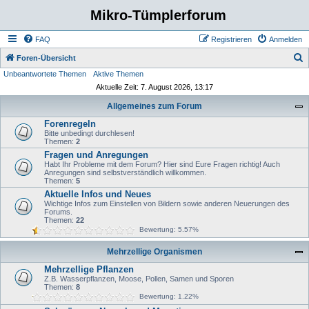
Mikro-Tümplerforum
FAQ
Registrieren
Anmelden
S
Foren-Übersicht
Unbeantwortete Themen
Aktive Themen
u
Aktuelle Zeit: 7. August 2026, 13:17
c
Allgemeines zum Forum
h
Forenregeln
e
Bitte unbedingt durchlesen!
Themen:
2
Fragen und Anregungen
Habt Ihr Probleme mit dem Forum? Hier sind Eure Fragen richtig! Auch
Anregungen sind selbstverständlich willkommen.
Themen:
5
Aktuelle Infos und Neues
Wichtige Infos zum Einstellen von Bildern sowie anderen Neuerungen des
Forums.
Themen:
22
Bewertung: 5.57%
Mehrzellige Organismen
Mehrzellige Pflanzen
Z.B. Wasserpflanzen, Moose, Pollen, Samen und Sporen
Themen:
8
Bewertung: 1.22%