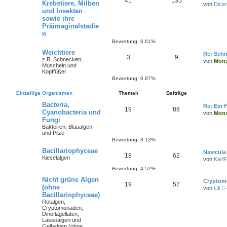
41
135
Krebstiere, Milben
von
Dice
und Insekten
sowie ihre
Präimaginalstadie
n
Bewertung: 6.61%
Weichtiere
Re: Schn
3
9
z.B. Schnecken,
von
Mons
Muscheln und
Kopffüßer
Bewertung: 0.87%
Einzellige Organismen
Themen
Beiträge
Bacteria,
Re: Ein 
19
88
Cyanobacteria und
von
Mons
Fungi
Bakterien, Blaualgen
und Pilze
Bewertung: 3.13%
Bacillariophyceae
Navicula
18
62
Kieselalgen
von
KarlF
Bewertung: 4.52%
Nicht grüne Algen
Cryptom
19
57
(ohne
von
Uli
Bacillariophyceae)
Rotalgen,
Cryptomonaden,
Dinoflagellaten,
t
Lassoalgen und
Gelbalgen (ohne