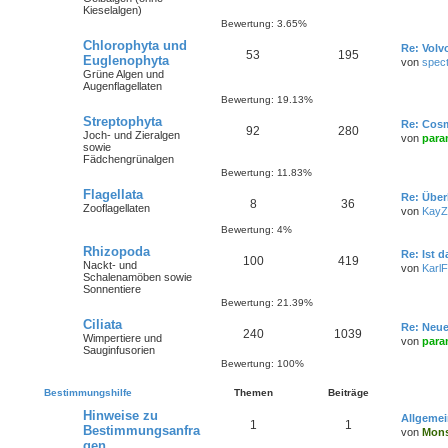
r
Kieselalgen)
Bewertung: 3.65%
i
Chlorophyta und
Re: Volv
t
53
195
Euglenophyta
von
spec
r
Grüne Algen und
Augenflagellaten
Bewertung: 19.13%
Streptophyta
Re: Cos
92
280
Joch- und Zieralgen
von
para
sowie
Fädchengrünalgen
Bewertung: 11.83%
Flagellata
Re: Über
8
36
Zooflagellaten
von
KayZ
Bewertung: 4%
Rhizopoda
Re: Ist 
100
419
Nackt- und
von
KarlF
Schalenamöben sowie
Sonnentiere
Bewertung: 21.39%
Ciliata
Re: Neu
240
1039
Wimpertiere und
von
para
Sauginfusorien
Bewertung: 100%
Bestimmungshilfe
Themen
Beiträge
Hinweise zu
Allgeme
1
1
Bestimmungsanfra
von
Mons
gen