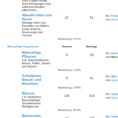
Eure Fragen richtig!
Auch Anregungen sind
selbstverständlich
willkommen.
Aktuelle Infos und
Re: Froh
22
91
Neues
von
SNo
Wichtige Infos zum
Einstellen von Bildern
sowie anderen
Neuerungen des
Forums.
Bewertung: 5.57%
Mehrzellige Organismen
Themen
Beiträge
Mehrzellige
Re: Utric
8
29
Pflanzen
von
Mons
Z.B. Wasserpflanzen,
Moose, Pollen, Samen
und Sporen
Bewertung: 1.22%
Schwämme,
Re: Was 
9
41
Nessel- und
von
spec
Moostiere
Bewertung: 3.65%
Würmer
Re: Anat
136
529
z.B. Rädertiere,
von
Mich
Bauchhärlinge,
Strudelwürmer,
Wenigborster
Bewertung: 39.3%
Bärtierchen,
Re: Unbe