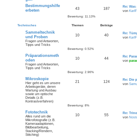
Bestimmungshilfe
Re: Was 
43
187
erbeten
von
KarlF
Bewertung: 11.13%
Technisches
Themen
Beiträge
Sammeltechnik
Re: Tümp
10
40
und Proben
von
KarlF
Fragen und Antworten,
Tipps und Tricks
Bewertung: 0.52%
Präparationsmeth
Re: Par
10
44
oden
von
para
Fragen und Antworten,
Tipps und Tricks
Bewertung: 2.96%
Mikroskopie
Re: Die 
21
124
Hier geht es um unsere
von
Samu
Arbeitsgeräte, deren
Wartung und Ausbau
sowie um optische
Details (z.B.
Kontrastverfahren)
Bewertung: 8%
Fototechnik
Re: Trin
10
55
Alles rund um die
von
Nost
Mikrofotografie (z.B.
Kameraadaptionen,
Bildbearbeitung,
Stacking/Rendern,
Stitching)