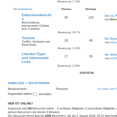
Bewertung: 1.74%
Verschiedenes
Themen
Beiträge
Exkursionsbericht
Das 11. P
30
125
e
von
Mons
Beschreibung
interessanter Gebiete
bzw. Fundorte
Bewertung: 24.7%
Termine
Re: Dörn
18
46
Treffen, Seminare und
von
Mich
Workshops
Bewertung: 2.26%
Literatur-Tipps
Re: Alfr
17
35
und interessante
von
SNo
Links
Bewertung: 2.26%
STATISTIK
ANMELDEN
•
REGISTRIEREN
Benutzername:
Passwort:
Ich habe mein 
Angemeldet bleiben
WER IST ONLINE?
Insgesamt sind
963
Besucher online :: 0 sichtbare Mitglieder, 0 unsichtbare Mitgliede
aktiven Besuchern der letzten 5 Minuten)
Der Besucherrekord liegt bei
2548
Besuchern, die am 2. August 2026, 05:22 gleichzeiti