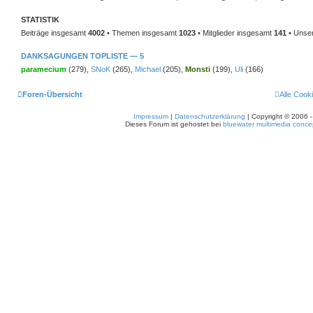
STATISTIK
Beiträge insgesamt
4002
• Themen insgesamt
1023
• Mitglieder insgesamt
141
• Unser
DANKSAGUNGEN TOPLISTE — 5
paramecium
(279),
SNoK
(265),
Michael
(205),
Monsti
(199),
Uli
(166)
Foren-Übersicht
Alle Cook
Impressum
|
Datenschutzerklärung
| Copyright © 2006 
Dieses Forum ist gehostet bei
bluewater multimedia conce