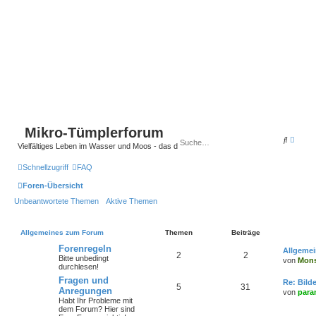
Mikro-Tümplerforum
E
S
r
Vielfältiges Leben im Wasser und Moos - das deutschsprachige Fachforum
u
w
c
e
h
Schnellzugriff
FAQ
i
e
t
Foren-Übersicht
e
r
Unbeantwortete Themen
Aktive Themen
t
e
S
u
Allgemeines zum Forum
Themen
Beiträge
c
h
Forenregeln
Allgeme
2
2
e
Bitte unbedingt
von
Mons
durchlesen!
Fragen und
Re: Bild
5
31
Anregungen
von
para
Habt Ihr Probleme mit
dem Forum? Hier sind